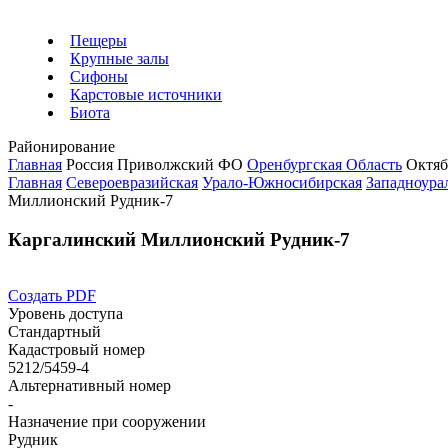
Пещеры
Крупные залы
Сифоны
Карстовые источники
Биота
Районирование
Главная
Россия
Приволжский ФО
Оренбургская Область
Октяб
Главная
Североевразийская
Урало-Южносибирская
Западноурал
Миллионский Рудник-7
Каргалинский Миллионский Рудник-7
Создать PDF
Уровень доступа
Стандартный
Кадастровый номер
5212/5459-4
Альтернативный номер
-
Назначение при сооружении
Рудник