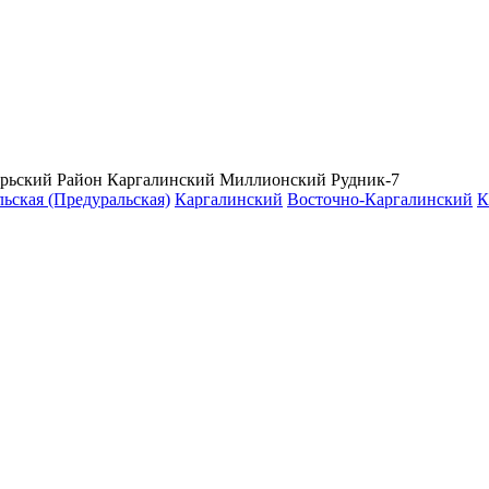
рьский Район
Каргалинский Миллионский Рудник-7
ьская (Предуральская)
Каргалинский
Восточно-Каргалинский
К