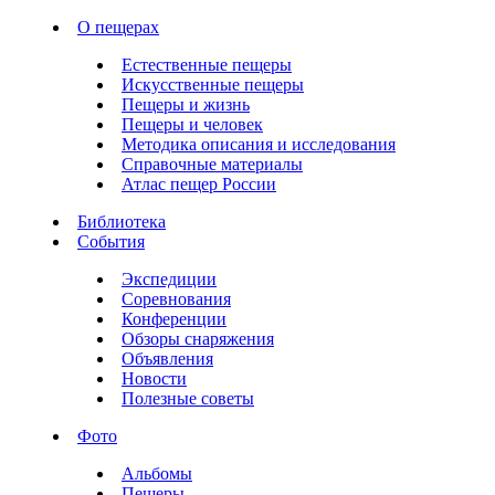
О пещерах
Естественные пещеры
Искусственные пещеры
Пещеры и жизнь
Пещеры и человек
Методика описания и исследования
Справочные материалы
Атлас пещер России
Библиотека
События
Экспедиции
Соревнования
Конференции
Обзоры снаряжения
Объявления
Новости
Полезные советы
Фото
Альбомы
Пещеры