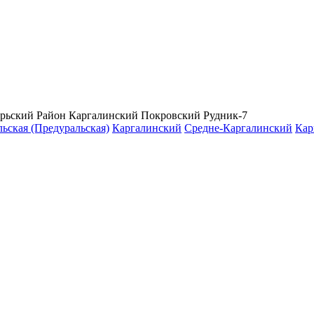
рьский Район
Каргалинский Покровский Рудник-7
ьская (Предуральская)
Каргалинский
Средне-Каргалинский
Кар