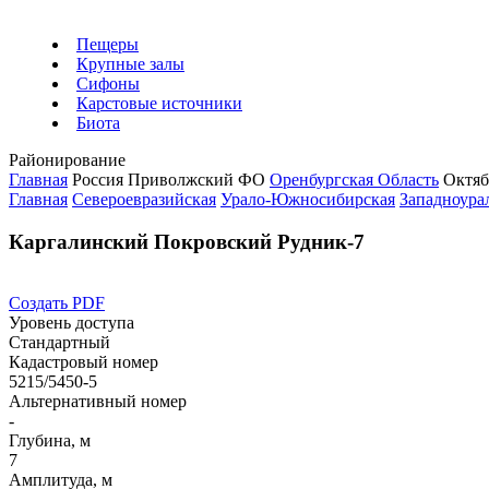
Пещеры
Крупные залы
Сифоны
Карстовые источники
Биота
Районирование
Главная
Россия
Приволжский ФО
Оренбургская Область
Октяб
Главная
Североевразийская
Урало-Южносибирская
Западноурал
Каргалинский Покровский Рудник-7
Создать PDF
Уровень доступа
Стандартный
Кадастровый номер
5215/5450-5
Альтернативный номер
-
Глубина, м
7
Амплитуда, м