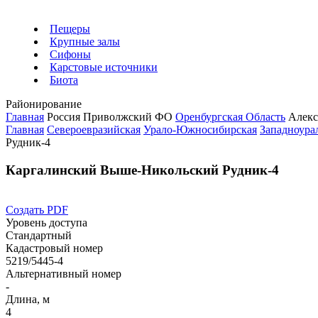
Пещеры
Крупные залы
Сифоны
Карстовые источники
Биота
Районирование
Главная
Россия
Приволжский ФО
Оренбургская Область
Алекс
Главная
Североевразийская
Урало-Южносибирская
Западноурал
Рудник-4
Каргалинский Выше-Никольский Рудник-4
Создать PDF
Уровень доступа
Стандартный
Кадастровый номер
5219/5445-4
Альтернативный номер
-
Длина, м
4