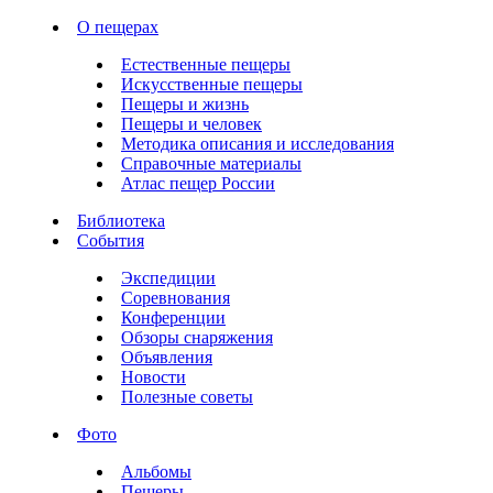
О пещерах
Естественные пещеры
Искусственные пещеры
Пещеры и жизнь
Пещеры и человек
Методика описания и исследования
Справочные материалы
Атлас пещер России
Библиотека
События
Экспедиции
Соревнования
Конференции
Обзоры снаряжения
Объявления
Новости
Полезные советы
Фото
Альбомы
Пещеры