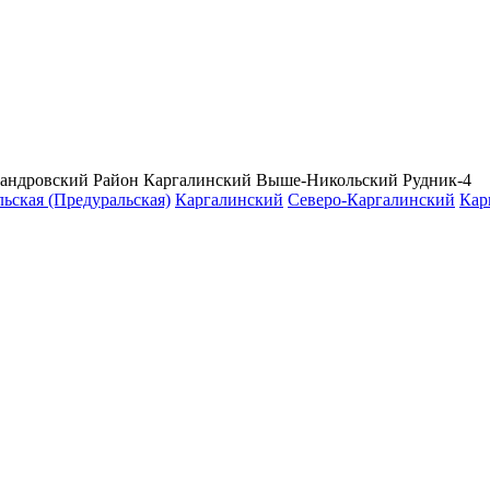
андровский Район
Каргалинский Выше-Никольский Рудник-4
ьская (Предуральская)
Каргалинский
Северо-Каргалинский
Кар