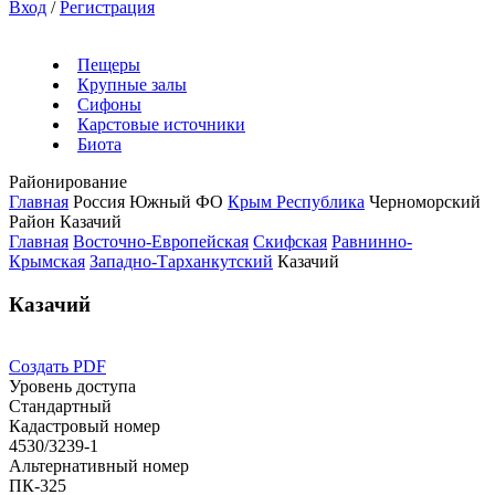
Вход
/
Регистрация
Пещеры
Крупные залы
Сифоны
Карстовые источники
Биота
Районирование
Главная
Россия
Южный ФО
Крым Республика
Черноморский
Район
Казачий
Главная
Восточно-Европейская
Скифская
Равнинно-
Крымская
Западно-Тарханкутский
Казачий
Казачий
Создать PDF
Уровень доступа
Стандартный
Кадастровый номер
4530/3239-1
Альтернативный номер
ПК-325