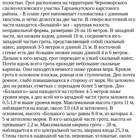
полостью. Грот расположен на территории Черноморского
спелеологического участка Тарханкутского карстового
района. - В плане грот напоминает головастика с длинным
хвостом, и чётко делится на две части. В северо-восточной его
части находится «Большой» зал – крупная полость
неправильной формы, размерами 26 на 16 метров. В западной
части, зал низким ходом, длиной 10 м, соединяется юго-
западной частью грота, представляющий собой скальный
навес, шириной 3-5 метров и длиной 21 м. В восточной
стенке есть две большие низкие ниши длиной 4 и 6 метров.
Дальше к юго-западу, грот переходит в узкий скальный навес.
Почти вдоль всего грота проходят небольшие скальные
карнизы. Они находятся немного ниже уровня моря. Кровля
грота в основном плоская, ровная или ступенчатая. Дно почти
ровное, слабо повышающееся в сторону от моря. Но заложено
дно на разных отметках с перепадом более 5 метров. Дно
«Большого» зала находится на глубине 4-5 метров ниже
уровня моря, а дно всей юго-западной части грота заложен на
0,5-1,0 м выше уровня моря. Максимальная высота грота 11 м,
наблюдается на входе, около Т.0 (4,8 м затоплено). В
основном, высота «Большого зала» равна 8-9 м, из которых 4-
5 м затоплено морем. В юго-западной части грота, высота не
превышает 2,2 м. Максимальная ширина грота – 28 м,
наблюдается в его центральной части, ширина входа 25,3 м.
Стены грота в надводной части, неровные, угловатые, около