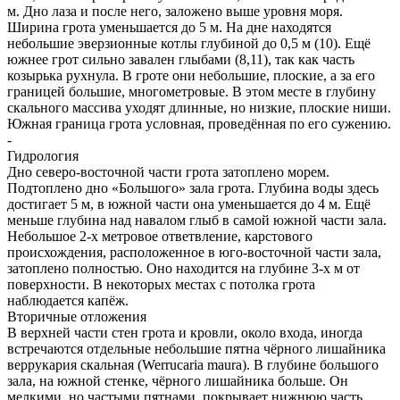
м. Дно лаза и после него, заложено выше уровня моря.
Ширина грота уменьшается до 5 м. На дне находятся
небольшие эверзионные котлы глубиной до 0,5 м (10). Ещё
южнее грот сильно завален глыбами (8,11), так как часть
козырька рухнула. В гроте они небольшие, плоские, а за его
границей большие, многометровые. В этом месте в глубину
скального массива уходят длинные, но низкие, плоские ниши.
Южная граница грота условная, проведённая по его сужению.
-
Гидрология
Дно северо-восточной части грота затоплено морем.
Подтоплено дно «Большого» зала грота. Глубина воды здесь
достигает 5 м, в южной части она уменьшается до 4 м. Ещё
меньше глубина над навалом глыб в самой южной части зала.
Небольшое 2-х метровое ответвление, карстового
происхождения, расположенное в юго-восточной части зала,
затоплено полностью. Оно находится на глубине 3-х м от
поверхности. В некоторых местах с потолка грота
наблюдается капёж.
Вторичные отложения
В верхней части стен грота и кровли, около входа, иногда
встречаются отдельные небольшие пятна чёрного лишайника
веррукария скальная (Werrucaria maura). В глубине большого
зала, на южной стенке, чёрного лишайника больше. Он
мелкими, но частыми пятнами, покрывает нижнюю часть