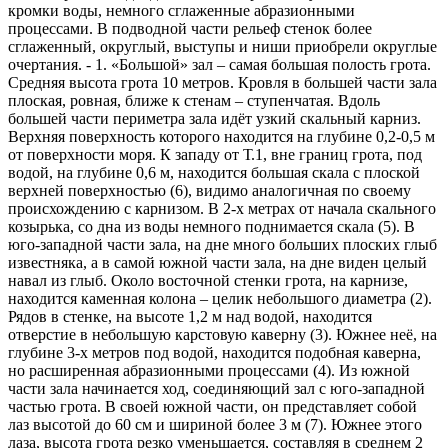
кромки воды, немного сглаженные абразионными
процессами. В подводной части рельеф стенок более
сглаженный, округлый, выступы и ниши приобрели округлые
очертания. - 1. «Большой» зал – самая большая полость грота.
Средняя высота грота 10 метров. Кровля в большей части зала
плоская, ровная, ближе к стенам – ступенчатая. Вдоль
большей части периметра зала идёт узкий скальный карниз.
Верхняя поверхность которого находится на глубине 0,2-0,5 м
от поверхности моря. К западу от Т.1, вне границ грота, под
водой, на глубине 0,6 м, находится большая скала с плоской
верхней поверхностью (6), видимо аналогичная по своему
происхождению с карнизом. В 2-х метрах от начала скального
козырька, со дна из воды немного поднимается скала (5). В
юго-западной части зала, на дне много больших плоских глыб
известняка, а в самой южной части зала, на дне виден целый
навал из глыб. Около восточной стенки грота, на карнизе,
находится каменная колона – целик небольшого диаметра (2).
Рядов в стенке, на высоте 1,2 м над водой, находится
отверстие в небольшую карстовую каверну (3). Южнее неё, на
глубине 3-х метров под водой, находится подобная каверна,
но расширенная абразионными процессами (4). Из южной
части зала начинается ход, соединяющий зал с юго-западной
частью грота. В своей южной части, он представляет собой
лаз высотой до 60 см и шириной более 3 м (7). Южнее этого
лаза, высота грота резко уменьшается, составляя в среднем 2