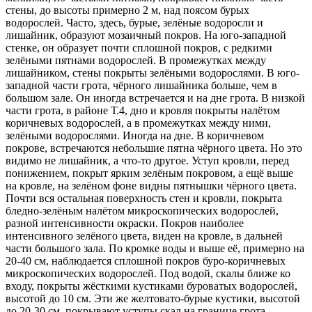
стены, до высоты примерно 2 м, над поясом бурых
водорослей. Часто, здесь, бурые, зелёные водоросли и
лишайник, образуют мозаичный покров. На юго-западной
стенке, он образует почти сплошной покров, с редкими
зелёными пятнами водорослей. В промежутках между
лишайником, стены покрыты зелёными водорослями. В юго-
западной части грота, чёрного лишайника больше, чем в
большом зале. Он иногда встречается и на дне грота. В низкой
части грота, в районе Т.4, дно и кровля покрыты налётом
коричневых водорослей, а в промежутках между ними,
зелёными водорослями. Иногда на дне. В коричневом
покрове, встречаются небольшие пятна чёрного цвета. Но это
видимо не лишайник, а что-то другое. Уступ кровли, перед
понижением, покрыт ярким зелёным покровом, а ещё выше
на кровле, на зелёном фоне видны пятнышки чёрного цвета.
Почти вся остальная поверхность стен и кровли, покрыта
бледно-зелёным налётом микроскопических водорослей,
разной интенсивности окраски. Покров наиболее
интенсивного зелёного цвета, виден на кровле, в дальней
части большого зала. По кромке воды и выше её, примерно на
20-40 см, наблюдается сплошной покров буро-коричневых
микроскопических водорослей. Под водой, скалы ближе ко
входу, покрыты жёсткими кустиками буроватых водорослей,
высотой до 10 см. Эти же желтовато-бурые кустики, высотой
до 20-30 см, покрывают уступы скал на границе грота.