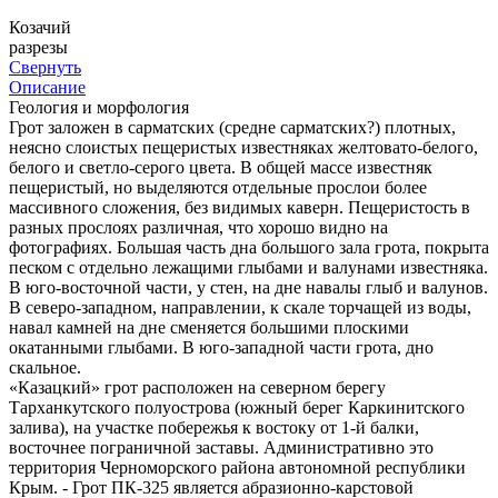
Козачий
разрезы
Свернуть
Описание
Геология и морфология
Грот заложен в сарматских (средне сарматских?) плотных,
неясно слоистых пещеристых известняках желтовато-белого,
белого и светло-серого цвета. В общей массе известняк
пещеристый, но выделяются отдельные прослои более
массивного сложения, без видимых каверн. Пещеристость в
разных прослоях различная, что хорошо видно на
фотографиях. Большая часть дна большого зала грота, покрыта
песком с отдельно лежащими глыбами и валунами известняка.
В юго-восточной части, у стен, на дне навалы глыб и валунов.
В северо-западном, направлении, к скале торчащей из воды,
навал камней на дне сменяется большими плоскими
окатанными глыбами. В юго-западной части грота, дно
скальное.
«Казацкий» грот расположен на северном берегу
Тарханкутского полуострова (южный берег Каркинитского
залива), на участке побережья к востоку от 1-й балки,
восточнее пограничной заставы. Административно это
территория Черноморского района автономной республики
Крым. - Грот ПК-325 является абразионно-карстовой