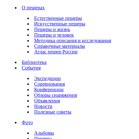
О пещерах
Естественные пещеры
Искусственные пещеры
Пещеры и жизнь
Пещеры и человек
Методика описания и исследования
Справочные материалы
Атлас пещер России
Библиотека
События
Экспедиции
Соревнования
Конференции
Обзоры снаряжения
Объявления
Новости
Полезные советы
Фото
Альбомы
Пещеры