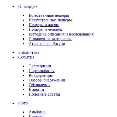
О пещерах
Естественные пещеры
Искусственные пещеры
Пещеры и жизнь
Пещеры и человек
Методика описания и исследования
Справочные материалы
Атлас пещер России
Библиотека
События
Экспедиции
Соревнования
Конференции
Обзоры снаряжения
Объявления
Новости
Полезные советы
Фото
Альбомы
Пещеры