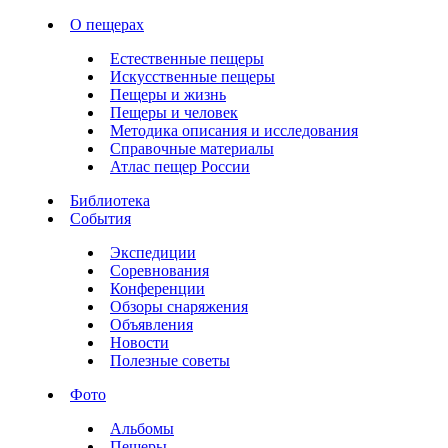
О пещерах
Естественные пещеры
Искусственные пещеры
Пещеры и жизнь
Пещеры и человек
Методика описания и исследования
Справочные материалы
Атлас пещер России
Библиотека
События
Экспедиции
Соревнования
Конференции
Обзоры снаряжения
Объявления
Новости
Полезные советы
Фото
Альбомы
Пещеры