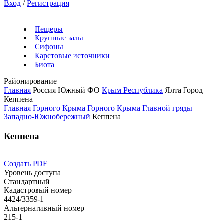
Вход
/
Регистрация
Пещеры
Крупные залы
Сифоны
Карстовые источники
Биота
Районирование
Главная
Россия
Южный ФО
Крым Республика
Ялта Город
Кеппена
Главная
Горного Крыма
Горного Крыма
Главной гряды
Западно-Южнобережный
Кеппена
Кеппена
Создать PDF
Уровень доступа
Стандартный
Кадастровый номер
4424/3359-1
Альтернативный номер
215-1