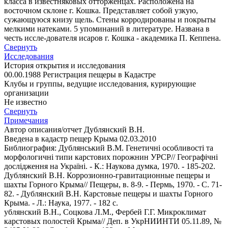
класса в известняковых отторженцах. Расположена на
восточном склоне г. Кошка. Представляет собой узкую,
сужающуюся книзу щель. Стены корродированы и покрыты
мелкими натеками. 5 упоминаний в литературе. Названа в
честь иссле-дователя исаров г. Кошка - академика П. Кеппена.
Свернуть
Исследования
История открытия и исследования
00.00.1988 Регистрация пещеры в Кадастре
Клубы и группы, ведущие исследования, курирующие
организации
Не известно
Свернуть
Примечания
Автор описания/отчет Дублянский В.Н.
Введена в кадастр пещер Крыма 02.03.2010
Библиография: Дублянський В.М. Генетичні особливості та
морфологичні типи карстових порожнин УРСР// Географічні
дослідження на Україні. - К.: Наукова думка, 1970. - 185-202.
Дублянский В.Н. Коррозионно-гравитационные пещеры и
шахты Горного Крыма// Пещеры, в. 8-9. - Пермь, 1970. - С. 71-
82. - Дублянский В.Н. Карстовые пещеры и шахты Горного
Крыма. - Л.: Наука, 1977. - 182 с.
ублянский В.Н., Соцкова Л.М., Фербей Г.Г. Микроклимат
карстовых полостей Крыма// Деп. в УкрНИИНТИ 05.11.89, №