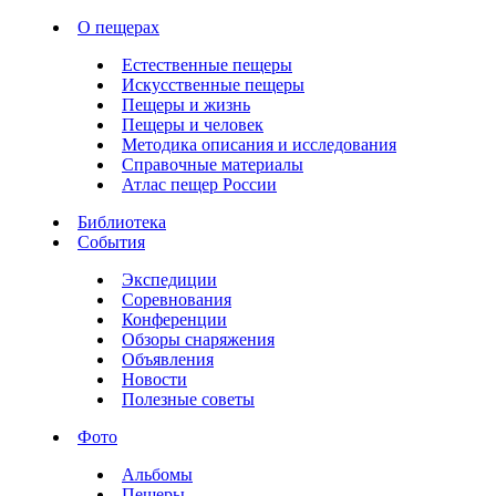
О пещерах
Естественные пещеры
Искусственные пещеры
Пещеры и жизнь
Пещеры и человек
Методика описания и исследования
Справочные материалы
Атлас пещер России
Библиотека
События
Экспедиции
Соревнования
Конференции
Обзоры снаряжения
Объявления
Новости
Полезные советы
Фото
Альбомы
Пещеры