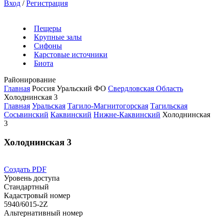
Вход
/
Регистрация
Пещеры
Крупные залы
Сифоны
Карстовые источники
Биота
Районирование
Главная
Россия
Уральский ФО
Свердловская Область
Холоднинская 3
Главная
Уральская
Тагило-Магнитогорская
Тагильская
Сосьвинский
Каквинский
Нижне-Каквинский
Холоднинская
3
Холоднинская 3
Создать PDF
Уровень доступа
Стандартный
Кадастровый номер
5940/6015-2Z
Альтернативный номер