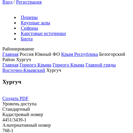
Вход
/
Регистрация
Пещеры
Крупные залы
Сифоны
Карстовые источники
Биота
Районирование
Главная
Россия
Южный ФО
Крым Республика
Белогорский
Район
Хургуч
Главная
Горного Крыма
Горного Крыма
Главной гряды
Восточно-Крымский
Хургуч
Хургуч
Создать PDF
Уровень доступа
Стандартный
Кадастровый номер
4451/3439-1
Альтернативный номер
768-1