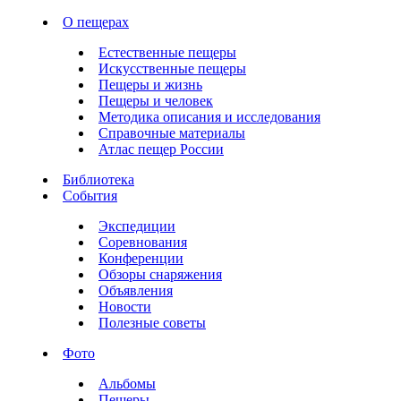
О пещерах
Естественные пещеры
Искусственные пещеры
Пещеры и жизнь
Пещеры и человек
Методика описания и исследования
Справочные материалы
Атлас пещер России
Библиотека
События
Экспедиции
Соревнования
Конференции
Обзоры снаряжения
Объявления
Новости
Полезные советы
Фото
Альбомы
Пещеры