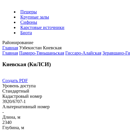
Пещеры
Крупные залы
Сифоны
Карстовые источники
Биота
Районирование
Главная
Узбекистан
Киевская
Главная
Памиро-Тяньшаньская
Гиссаро-Алайская
Зеравшано-Ги
Киевская (КиЛСИ)
Создать PDF
Уровень доступа
Стандартный
Кадастровый номер
3920/6707-1
Альтернативный номер
-
Длина, м
2340
Глубина, м