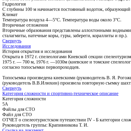
Гидрология
С глубины 100 м начинается постоянный водоток, образующий 
Климат
Температура воздуха 4—5°С. Температура воды около 3°С.
Вторичные отложения
Вторичные образования представлены аллохтонными водными
сталагмиты, натечные коры, гуры, забереги, кораллиты и пр.).
Свернуть
Исследования
История открытия и исследования
Открыта в 1972 г. спелеологами Киевской секции спелеотуризм
1975 г. — 700 м, 1976 г. —1030м (киевские и томские спелеоло
согласно топосъемки первопроходцев.
Топосъемка произведена киевскими (руководитель В. Я. Рогож
(руководитель В.В.Илюхин) произвела повторную съемку шахт
Свернуть
Категория сложности и спортивно-техническое описание
Категория сложности
5А
Файлы для СТО
Файл для СТО
ОТЧЕТ о спелеотуристcком путешествии IV - Б категории сложн
Руководитель группы: Крапивникова Т. И.
Ссылка на документ