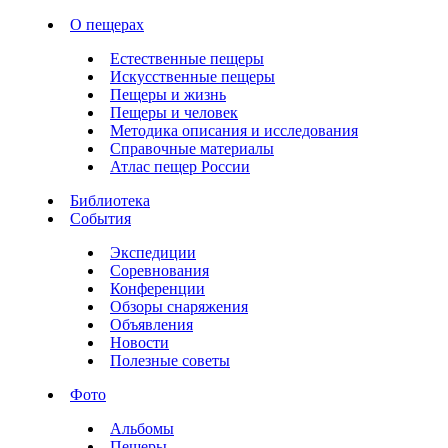
О пещерах
Естественные пещеры
Искусственные пещеры
Пещеры и жизнь
Пещеры и человек
Методика описания и исследования
Справочные материалы
Атлас пещер России
Библиотека
События
Экспедиции
Соревнования
Конференции
Обзоры снаряжения
Объявления
Новости
Полезные советы
Фото
Альбомы
Пещеры