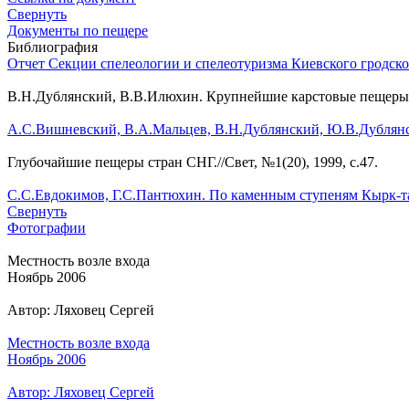
Свернуть
Документы по пещере
Библиография
Отчет Секции спелеологии и спелеотуризма Киевского гродско
В.Н.Дублянский, В.В.Илюхин. Крупнейшие карстовые пещеры и
А.С.Вишневский, В.А.Мальцев, В.Н.Дублянский, Ю.В.Дублянск
Глубочайшие пещеры стран СНГ.//Свет, №1(20), 1999, с.47.
С.С.Евдокимов, Г.С.Пантюхин. По каменным ступеням Кырк-та
Свернуть
Фотографии
Местность возле входа
Ноябрь 2006
Автор: Ляховец Сергей
Местность возле входа
Ноябрь 2006
Автор: Ляховец Сергей