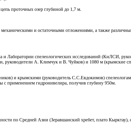
цепь проточных озер глубиной до 1,7 м.
 механическими и остаточными отложениями, а также различн
а и Лаборатории спелеологических исследований (КиЛСИ, руково
ги, руководители А. Климчук и В. Чуйков) и 1080 м (крымские с
ников) и крымскими (руководитель С.С.Евдокимов) спелеологами
ы с применением гидронивелира, получив глубину 950м.
ости по Средней Азии (Зеравшанский хребет, плато Кырктау), с