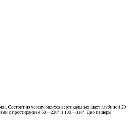
ки. Состоит из чередующихся вертикальных шахт глубиной 20
мами с простиранием 50—230° и 130—310°. Дно пещеры