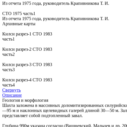
Из отчета 1975 года, руководитель Крапивникова Т. И.
СТО 1975 часть1
Из отчета 1975 года, руководитель Крапивникова Т. И.
Архивные карты
Килси разрез-1 СТО 1983
часть1
Килси разрез-2 СТО 1983
часть2
Килси разрез-3 СТО 1983
часть3
Килси разрез-4 СТО 1983
часть4
Свернуть
Описание
Геология и морфология
Шахта заложена в массивных доломитизированных силурийски
—95 м и наклонных щелевидных галерей длиной 30—50 м. Зал
представляет собой подтопленный завал.
Глубина 990м указана согласно (Вишневский, Мальцев и др, 20