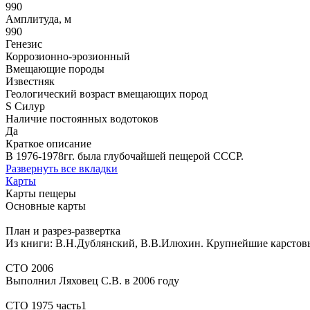
990
Амплитуда, м
990
Генезис
Коррозионно-эрозионный
Вмещающие породы
Известняк
Геологический возраст вмещающих пород
S Силур
Наличие постоянных водотоков
Да
Краткое описание
В 1976-1978гг. была глубочайшей пещерой СССР.
Развернуть все вкладки
Карты
Карты пещеры
Основные карты
План и разрез-развертка
Из книги: В.Н.Дублянский, В.В.Илюхин. Крупнейшие карстов
СТО 2006
Выполнил Ляховец С.В. в 2006 году
СТО 1975 часть1