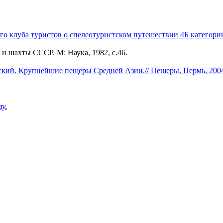
го клуба туристов о спелеотуристcком путешествии 4Б категор
 шахты СССР. М: Наука, 1982, с.46.
ий. Крупнейшие пещеры Средней Азии.// Пещеры, Пермь, 2004,
у.