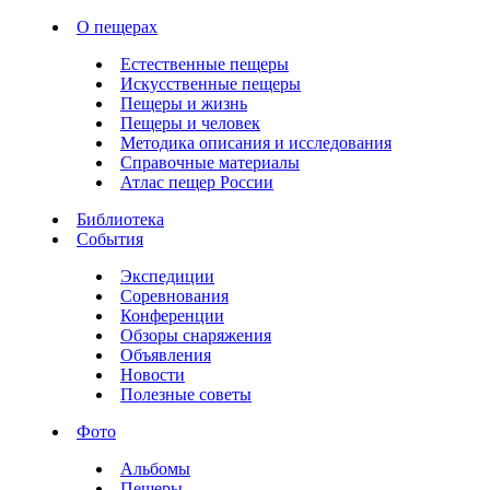
О пещерах
Естественные пещеры
Искусственные пещеры
Пещеры и жизнь
Пещеры и человек
Методика описания и исследования
Справочные материалы
Атлас пещер России
Библиотека
События
Экспедиции
Соревнования
Конференции
Обзоры снаряжения
Объявления
Новости
Полезные советы
Фото
Альбомы
Пещеры