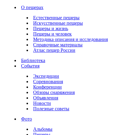
О пещерах
Естественные пещеры
Искусственные пещеры
Пещеры и жизнь
Пещеры и человек
Методика описания и исследования
Справочные материалы
Атлас пещер России
Библиотека
События
Экспедиции
Соревнования
Конференции
Обзоры снаряжения
Объявления
Новости
Полезные советы
Фото
Альбомы
Пещеры