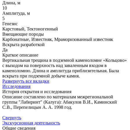
Длина, м
10
Амплитуда, м
5
Генезис
Карстовый, Тектоногенный
Вмещающие породы
Карбонатные, Известняк, Мраморизованный известняк
Вскрыта разработкой
Да
Краткое описание
Вертикальная трещина в подземной каменоломне «Кольцово»
с выходом на поверхность над заваленным входом в
каменоломню. Длина и амплитуда приблизительная. Была
вскрыта при подземной добыче камня.
Развернуть все вкладки
Исследования
История открытия и исследования
Описание составлено по материалам межрегиональной
группы "Лабиринт" (Калуга): Абакулов В.И., Каминский
С.В., Перепелицын А. А. 1998 год.
Свернуть
Экскурсионная деятельность
Общие сведения