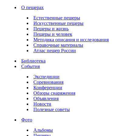
О пещерах
Естественные пещеры
Искусственные пещеры
Пещеры и жизнь
Пещеры и человек
Методика описания и исследования
Справочные материалы
Атлас пещер России
Библиотека
События
Экспедиции
Соревнования
Конференции
Обзоры снаряжения
Объявления
Новости
Полезные советы
Фото
Альбомы
Пещеры