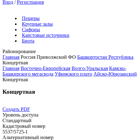
Вход
/
Регистрация
Пещеры
Крупные залы
Сифоны
Карстовые источники
Биота
Районирование
Главная
Россия
Приволжский ФО
Башкортостан Республика
Концертная
Главная
Восточно-Европейская
Волго-Уральская
Камско-
Башкирского мегасвода
Уфимского плато
Айско-Юрюзанский
Концертная
Концертная
Создать PDF
Уровень доступа
Стандартный
Кадастровый номер
5537/5725-1
Альтернативный номер