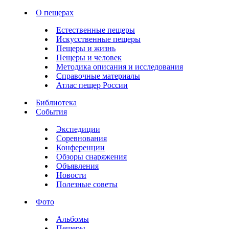
О пещерах
Естественные пещеры
Искусственные пещеры
Пещеры и жизнь
Пещеры и человек
Методика описания и исследования
Справочные материалы
Атлас пещер России
Библиотека
События
Экспедиции
Соревнования
Конференции
Обзоры снаряжения
Объявления
Новости
Полезные советы
Фото
Альбомы
Пещеры