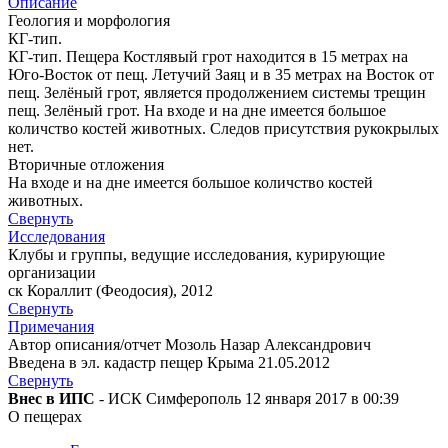
Описание
Геология и морфология
КГ-тип.
КГ-тип. Пещера Костлявый грот находится в 15 метрах на
Юго-Восток от пещ. Летучий Заяц и в 35 метрах на Восток от
пещ. Зелёный грот, является продолжением системы трещин
пещ. Зелёный грот. На входе и на дне имеется большое
количство костей животных. Следов присутствия рукокрылых
нет.
Вторичные отложения
На входе и на дне имеется большое количство костей
животных.
Свернуть
Исследования
Клубы и группы, ведущие исследования, курирующие
организации
ск Кораллит (Феодосия), 2012
Свернуть
Примечания
Автор описания/отчет Мозоль Назар Александрович
Введена в эл. кадастр пещер Крыма 21.05.2012
Свернуть
Внес в ИПС
- ИСК Симферополь 12 января 2017 в 00:39
О пещерах