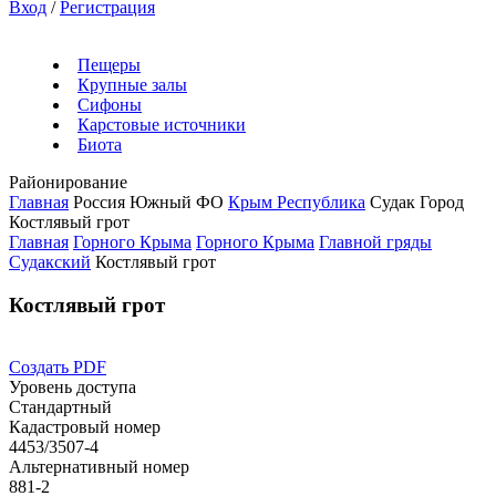
Вход
/
Регистрация
Пещеры
Крупные залы
Сифоны
Карстовые источники
Биота
Районирование
Главная
Россия
Южный ФО
Крым Республика
Судак Город
Костлявый грот
Главная
Горного Крыма
Горного Крыма
Главной гряды
Судакский
Костлявый грот
Костлявый грот
Создать PDF
Уровень доступа
Стандартный
Кадастровый номер
4453/3507-4
Альтернативный номер
881-2