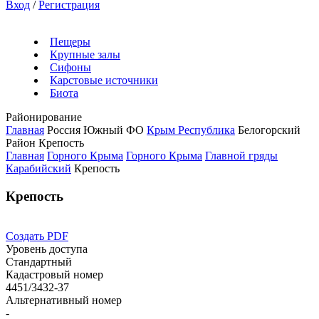
Вход
/
Регистрация
Пещеры
Крупные залы
Сифоны
Карстовые источники
Биота
Районирование
Главная
Россия
Южный ФО
Крым Республика
Белогорский
Район
Крепость
Главная
Горного Крыма
Горного Крыма
Главной гряды
Карабийский
Крепость
Крепость
Создать PDF
Уровень доступа
Стандартный
Кадастровый номер
4451/3432-37
Альтернативный номер
-