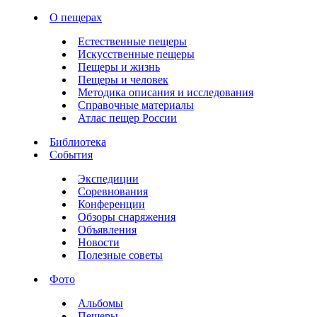
О пещерах
Естественные пещеры
Искусственные пещеры
Пещеры и жизнь
Пещеры и человек
Методика описания и исследования
Справочные материалы
Атлас пещер России
Библиотека
События
Экспедиции
Соревнования
Конференции
Обзоры снаряжения
Объявления
Новости
Полезные советы
Фото
Альбомы
Пещеры