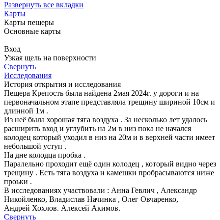
Развернуть все вкладки
Карты
Карты пещеры
Основные карты
Вход
Узкая щель на поверхности
Свернуть
Исследования
История открытия и исследования
Пещера Крепость была найдена 2мая 2024г. у дороги и на
первоначальном этапе представляла трещину шириной 10см и
длинной 1м .
Из неё была хорошая тяга воздуха . За несколько лет удалось
расширить вход и углубить на 2м в низ пока не начался
колодец который уходил в низ на 20м и в верхней части имеет
небольшой уступ .
На дне колодца пробка .
Паралельно проходит ещё один колодец , который видно через
трещину . Есть тяга воздуха и камешки пробрасываются ниже
проьки .
В исследованиях участвовали : Анна Гевлич , Александр
Никойленко, Владислав Начинка , Олег Овчаренко,
Андрей Хохлов. Алексей Акимов.
Свернуть