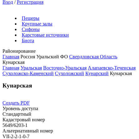
Вход
/
Регистрация
Пещеры
Крупные залы
Сифоны
Карстовые источники
Биота
Районирование
Главная
Россия
Уральский ФО
Свердловская Область
Кунарская
Главная
Уральская
Восточно-Уральская
Алапаевско-Теченская
Сухоложско-Каменский
Сухоложский
Кунарский
Кунарская
Кунарская
Создать PDF
Уровень доступа
Стандартный
Кадастровый номер
5649/6203-1
Альтернативный номер
VII-2-2-1-0-7