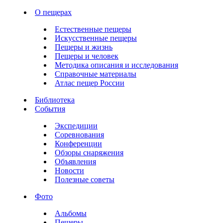
О пещерах
Естественные пещеры
Искусственные пещеры
Пещеры и жизнь
Пещеры и человек
Методика описания и исследования
Справочные материалы
Атлас пещер России
Библиотека
События
Экспедиции
Соревнования
Конференции
Обзоры снаряжения
Объявления
Новости
Полезные советы
Фото
Альбомы
Пещеры