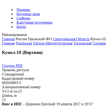
Пещеры
Крупные залы
Сифоны
Карстовые источники
Биота
Районирование
Главная
Россия
Уральский ФО
Свердловская Область
Купол-10
Главная
Уральская
Тагило-Магнитогорская
Тагильская
Сосьви
Купол-10 (Верхняя)
Создать PDF
Уровень доступа
Стандартный
Кадастровый номер
6026/6003-5
Альтернативный номер
VI-1-4-1а-23
Длина, м
12
Внес в ИПС
- Цурихин Евгений 19 апреля 2017 в 19:57