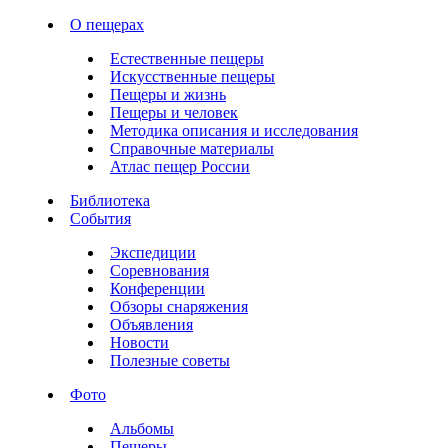
О пещерах
Естественные пещеры
Искусственные пещеры
Пещеры и жизнь
Пещеры и человек
Методика описания и исследования
Справочные материалы
Атлас пещер России
Библиотека
События
Экспедиции
Соревнования
Конференции
Обзоры снаряжения
Объявления
Новости
Полезные советы
Фото
Альбомы
Пещеры