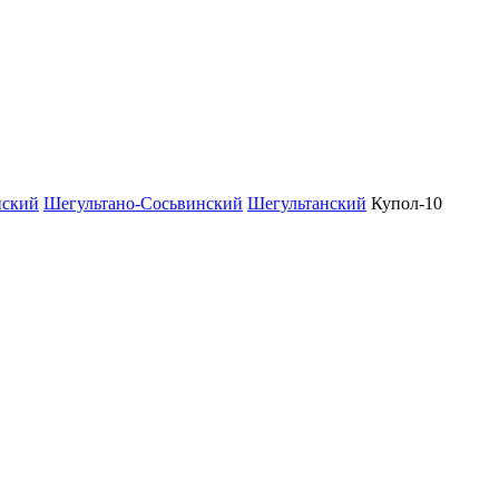
нский
Шегультано-Сосьвинский
Шегультанский
Купол-10