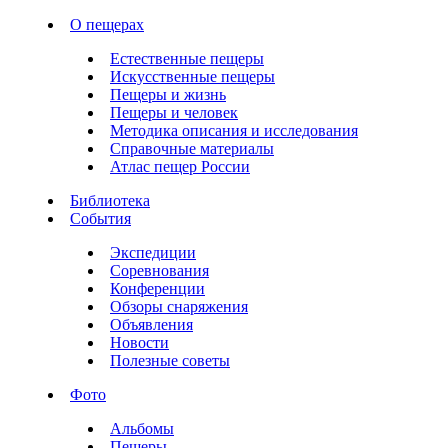
О пещерах
Естественные пещеры
Искусственные пещеры
Пещеры и жизнь
Пещеры и человек
Методика описания и исследования
Справочные материалы
Атлас пещер России
Библиотека
События
Экспедиции
Соревнования
Конференции
Обзоры снаряжения
Объявления
Новости
Полезные советы
Фото
Альбомы
Пещеры