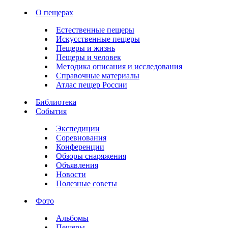
О пещерах
Естественные пещеры
Искусственные пещеры
Пещеры и жизнь
Пещеры и человек
Методика описания и исследования
Справочные материалы
Атлас пещер России
Библиотека
События
Экспедиции
Соревнования
Конференции
Обзоры снаряжения
Объявления
Новости
Полезные советы
Фото
Альбомы
Пещеры