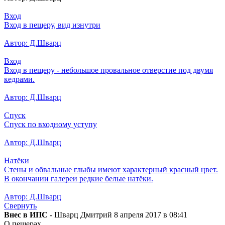
Вход
Вход в пещеру, вид изнутри
Автор: Д.Шварц
Вход
Вход в пещеру - небольшое провальное отверстие под двумя
кедрами.
Автор: Д.Шварц
Спуск
Спуск по входному уступу
Автор: Д.Шварц
Натёки
Стены и обвальные глыбы имеют характерный красный цвет.
В окончании галереи редкие белые натёки.
Автор: Д.Шварц
Свернуть
Внес в ИПС
- Шварц Дмитрий 8 апреля 2017 в 08:41
О пещерах