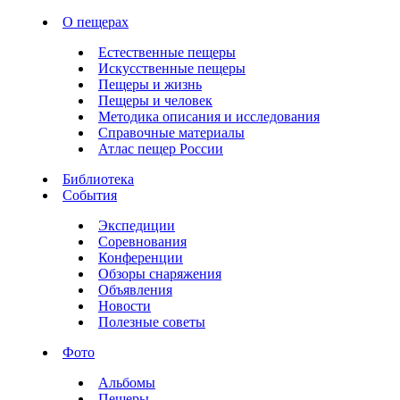
О пещерах
Естественные пещеры
Искусственные пещеры
Пещеры и жизнь
Пещеры и человек
Методика описания и исследования
Справочные материалы
Атлас пещер России
Библиотека
События
Экспедиции
Соревнования
Конференции
Обзоры снаряжения
Объявления
Новости
Полезные советы
Фото
Альбомы
Пещеры