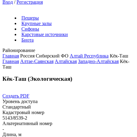
Вход
/
Регистрация
Пещеры
Крупные залы
Сифоны
Карстовые источники
Биота
Районирование
Главная
Россия
Сибирский ФО
Алтай Республика
Кёк-Таш
Главная
Алтае-Саянская
Алтайская
Западно-Алтайская
Кёк-
Таш
Кёк-Таш (Экологическая)
Создать PDF
Уровень доступа
Стандартный
Кадастровый номер
5143/8539-2
Альтернативный номер
-
Длина, м