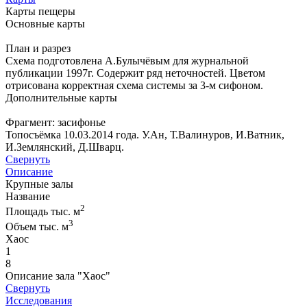
Карты пещеры
Основные карты
План и разрез
Схема подготовлена А.Булычёвым для журнальной
публикации 1997г. Содержит ряд неточностей. Цветом
отрисована корректная схема системы за 3-м сифоном.
Дополнительные карты
Фрагмент: засифонье
Топосъёмка 10.03.2014 года. У.Ан, Т.Валинуров, И.Ватник,
И.Землянский, Д.Шварц.
Свернуть
Описание
Крупные залы
Название
2
Площадь тыс. м
3
Объем тыс. м
Хаос
1
8
Описание зала "Хаос"
Свернуть
Исследования