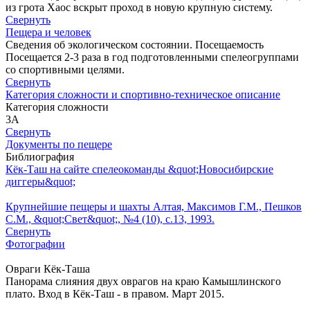
из грота Хаос вскрыт проход в новую крупную систему.
Свернуть
Пещера и человек
Сведения об экологическом состоянии. Посещаемость
Посещается 2-3 раза в год подготовленными спелеогруппами
со спортивными целями.
Свернуть
Категория сложности и спортивно-техническое описание
Категория сложности
3А
Свернуть
Документы по пещере
Библиография
Кёк-Таш на сайте спелеокоманды &quot;Новосибирские
диггеры&quot;
Крупнейшие пещеры и шахты Алтая, Максимов Г.М., Пешков
С.М., &quot;Свет&quot;, №4 (10), с.13, 1993.
Свернуть
Фотографии
Овраги Кёк-Таша
Панорама слияния двух оврагов на краю Камышлинского
плато. Вход в Кёк-Таш - в правом. Март 2015.