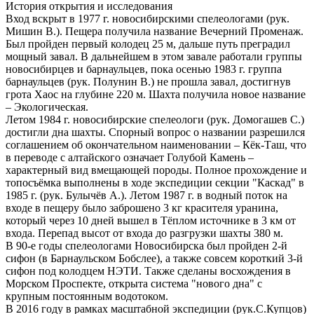
История открытия и исследования
Вход вскрыт в 1977 г. новосибирскими спелеологами (рук.
Мишин В.). Пещера получила название Вечерний Променаж.
Был пройден первый колодец 25 м, дальше путь преградил
мощный завал. В дальнейшем в этом завале работали группы
новосибирцев и барнаульцев, пока осенью 1983 г. группа
барнаульцев (рук. Полунин В.) не прошла завал, достигнув
грота Хаос на глубине 220 м. Шахта получила новое название
– Экологическая.
Летом 1984 г. новосибирские спелеологи (рук. Домогашев С.)
достигли дна шахты. Спорный вопрос о названии разрешился
соглашением об окончательном наименовании – Кёк-Таш, что
в переводе с алтайского означает Голубой Камень –
характерный вид вмещающей породы. Полное прохождение и
топосъёмка выполнены в ходе экспедиции секции "Каскад" в
1985 г. (рук. Булычёв А.). Летом 1987 г. в водный поток на
входе в пещеру было заброшено 3 кг красителя уранина,
который через 10 дней вышел в Тёплом источнике в 3 км от
входа. Перепад высот от входа до разгрузки шахты 380 м.
В 90-е годы спелеологами Новосибирска был пройден 2-й
сифон (в Барнаульском Бобслее), а также совсем короткий 3-й
сифон под колодцем НЭТИ. Также сделаны восхождения в
Морском Проспекте, открыта система "нового дна" с
крупным постоянным водотоком.
В 2016 году в рамках масштабной экспедиции (рук.С.Купцов)