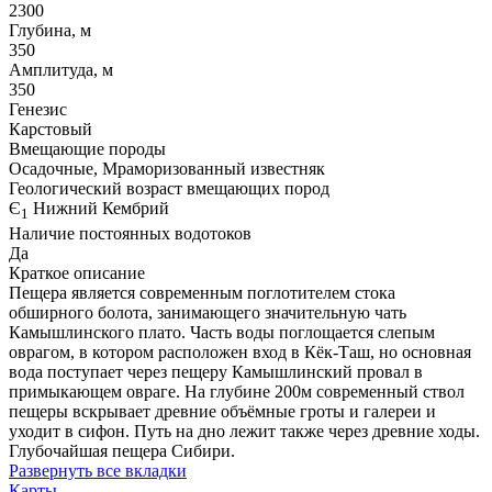
2300
Глубина, м
350
Амплитуда, м
350
Генезис
Карстовый
Вмещающие породы
Осадочные, Мраморизованный известняк
Геологический возраст вмещающих пород
Є
Нижний Кембрий
1
Наличие постоянных водотоков
Да
Краткое описание
Пещера является современным поглотителем стока
обширного болота, занимающего значительную чать
Камышлинского плато. Часть воды поглощается слепым
оврагом, в котором расположен вход в Кёк-Таш, но основная
вода поступает через пещеру Камышлинский провал в
примыкающем овраге. На глубине 200м современный ствол
пещеры вскрывает древние объёмные гроты и галереи и
уходит в сифон. Путь на дно лежит также через древние ходы.
Глубочайшая пещера Сибири.
Развернуть все вкладки
Карты