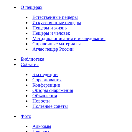
О пещерах
Естественные пещеры
Искусственные пещеры
Пещеры и жизнь
Пещеры и человек
Методика описания и исследования
Справочные материалы
Атлас пещер России
Библиотека
События
Экспедиции
Соревнования
Конференции
Обзоры снаряжения
Объявления
Новости
Полезные советы
Фото
Альбомы
Пещеры