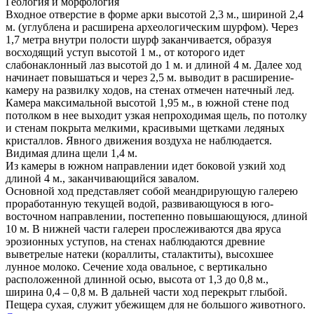
Геология и морфология
Входное отверстие в форме арки высотой 2,3 м., шириной 2,4
м. (углублена и расширена археологическим шурфом). Через
1,7 метра внутри полости шурф заканчивается, образуя
восходящий уступ высотой 1 м., от которого идет
слабонаклонный лаз высотой до 1 м. и длиной 4 м. Далее ход
начинает повышаться и через 2,5 м. выводит в расширение-
камеру на развилку ходов, на стенах отмечен натечный лед.
Камера максимальной высотой 1,95 м., в южной стене под
потолком в нее выходит узкая непроходимая щель, по потолку
и стенам покрыта мелкими, красивыми щетками ледяных
кристаллов. Явного движения воздуха не наблюдается.
Видимая длина щели 1,4 м.
Из камеры в южном направлении идет боковой узкий ход
длиной 4 м., заканчивающийся завалом.
Основной ход представляет собой меандрирующую галерею
проработанную текущей водой, развивающуюся в юго-
восточном направлении, постепенно повышающуюся, длиной
10 м. В нижней части галереи прослеживаются два яруса
эрозионных уступов, на стенах наблюдаются древние
выветрелые натеки (кораллиты, сталактиты), высохшее
лунное молоко. Сечение хода овальное, с вертикально
расположенной длинной осью, высота от 1,3 до 0,8 м.,
ширина 0,4 – 0,8 м. В дальней части ход перекрыт глыбой.
Пещера сухая, служит убежищем для не большого животного.