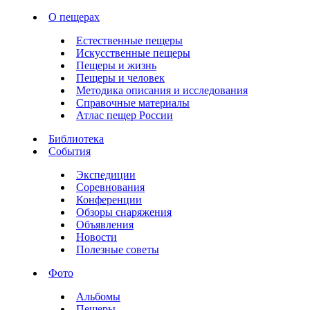
О пещерах
Естественные пещеры
Искусственные пещеры
Пещеры и жизнь
Пещеры и человек
Методика описания и исследования
Справочные материалы
Атлас пещер России
Библиотека
События
Экспедиции
Соревнования
Конференции
Обзоры снаряжения
Объявления
Новости
Полезные советы
Фото
Альбомы
Пещеры