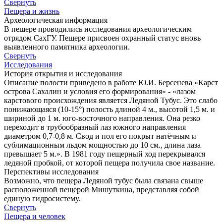
Свернуть
Пещера и жизнь
Археологическая информация
В пещере проводились исследования археологическим
отрядом СахГУ. Пещере присвоен охранный статус вновь
выявленного памятника археологии.
Свернуть
Исследования
История открытия и исследования
Описание полости приведено в работе Ю.И. Берсенева «Карст
острова Сахалин и условия его формирования» - «лазом
карстового происхождения является Ледяной Тубус. Это слабо
понижающаяся (10-15°) полость длиной 4 м., высотой 1,5 м. и
шириной до 1 м. юго-восточного направления. Она резко
переходит в трубообразный лаз южного направления
диаметром 0,7-0,8 м. Свод и пол его покрыт натёчным и
сублимационным льдом мощностью до 10 см., длина лаза
превышает 5 м.». В 1981 году пещерный ход перекрывался
ледяной пробкой, от которой пещера получила свое название.
Перспективы исследования
Возможно, что пещера Ледяной тубус была связана свыше
расположенной пещерой Мишуткина, представляя собой
единую гидросистему.
Свернуть
Пещера и человек