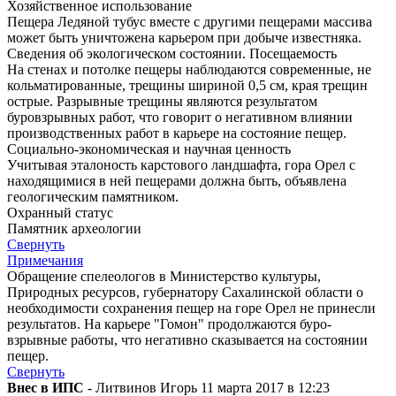
Хозяйственное использование
Пещера Ледяной тубус вместе с другими пещерами массива
может быть уничтожена карьером при добыче известняка.
Сведения об экологическом состоянии. Посещаемость
На стенах и потолке пещеры наблюдаются современные, не
кольматированные, трещины шириной 0,5 см, края трещин
острые. Разрывные трещины являются результатом
буровзрывных работ, что говорит о негативном влиянии
производственных работ в карьере на состояние пещер.
Социально-экономическая и научная ценность
Учитывая эталоность карстового ландшафта, гора Орел с
находящимися в ней пещерами должна быть, объявлена
геологическим памятником.
Охранный статус
Памятник археологии
Свернуть
Примечания
Обращение спелеологов в Министерство культуры,
Природных ресурсов, губернатору Сахалинской области о
необходимости сохранения пещер на горе Орел не принесли
результатов. На карьере "Гомон" продолжаются буро-
взрывные работы, что негативно сказывается на состоянии
пещер.
Свернуть
Внес в ИПС
- Литвинов Игорь 11 марта 2017 в 12:23