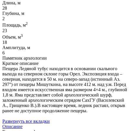
Длина, м
28
Глубина, м
2
2
Площадь, м
23
3
Объем, м
18
Амплитуда, м
6
Памятник археологии
Краткое описание
Пещера Ледяной тубус находится в основании скального
выхода на северном склоне горы Орел. Экспозиция входа –
северная, находится в 50 м. на северо-запад (истинный Аз.
297°) от пещеры Мишуткина, на высоте 412 м. над у.м. Перед
входом имеется искусственная яма размером 4×4 м., глубиной
1,8 м. Яма представляет собой археологический шурф,
заложенный археологическим отрядом СахГУ (Василевский
А., Грищенко В.).В настоящее время, ледник растаял, открыв
ранее не доступное продолжение пещеры.
Развернуть все вкладки
Описание