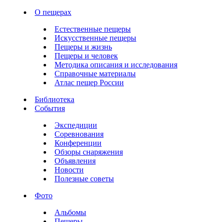
О пещерах
Естественные пещеры
Искусственные пещеры
Пещеры и жизнь
Пещеры и человек
Методика описания и исследования
Справочные материалы
Атлас пещер России
Библиотека
События
Экспедиции
Соревнования
Конференции
Обзоры снаряжения
Объявления
Новости
Полезные советы
Фото
Альбомы
Пещеры