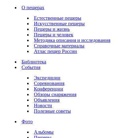
О пещерах
Естественные пещеры
Искусственные пещеры
Пещеры и жизнь
Пещеры и человек
Методика описания и исследования
Справочные материалы
Атлас пещер России
Библиотека
События
Экспедиции
Соревнования
Конференции
Обзоры снаряжения
Объявления
Новости
Полезные советы
Фото
Альбомы
Пещеры