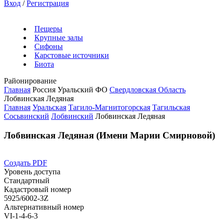
Вход
/
Регистрация
Пещеры
Крупные залы
Сифоны
Карстовые источники
Биота
Районирование
Главная
Россия
Уральский ФО
Свердловская Область
Лобвинская Ледяная
Главная
Уральская
Тагило-Магнитогорская
Тагильская
Сосьвинский
Лобвинский
Лобвинская Ледяная
Лобвинская Ледяная (Имени Марии Смирновой)
Создать PDF
Уровень доступа
Стандартный
Кадастровый номер
5925/6002-3Z
Альтернативный номер
VI-1-4-6-3