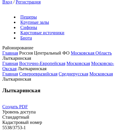
Вход
/
Регистрация
Пещеры
Крупные залы
Сифоны
Карстовые источники
Биота
Районирование
Главная
Россия
Центральный ФО
Московская Область
Лыткаринская
Главная
Восточно-Европейская
Московская
Московско-
Окская
Лыткаринская
Главная
Североевразийская
Среднерусская
Московская
Лыткаринская
Лыткаринская
Создать PDF
Уровень доступа
Стандартный
Кадастровый номер
5538/3753-1