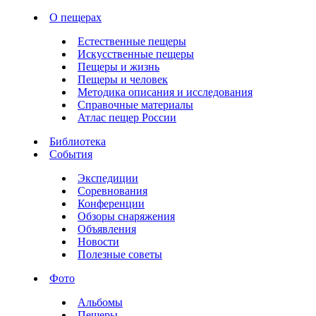
О пещерах
Естественные пещеры
Искусственные пещеры
Пещеры и жизнь
Пещеры и человек
Методика описания и исследования
Справочные материалы
Атлас пещер России
Библиотека
События
Экспедиции
Соревнования
Конференции
Обзоры снаряжения
Объявления
Новости
Полезные советы
Фото
Альбомы
Пещеры