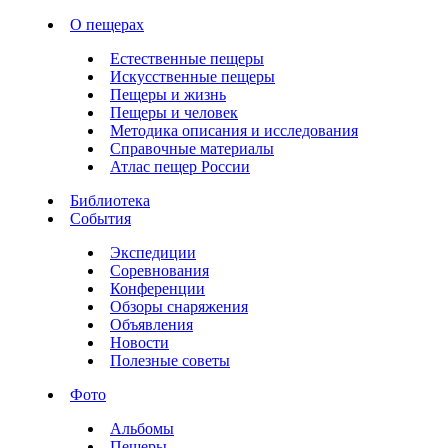
О пещерах
Естественные пещеры
Искусственные пещеры
Пещеры и жизнь
Пещеры и человек
Методика описания и исследования
Справочные материалы
Атлас пещер России
Библиотека
События
Экспедиции
Соревнования
Конференции
Обзоры снаряжения
Объявления
Новости
Полезные советы
Фото
Альбомы
Пещеры