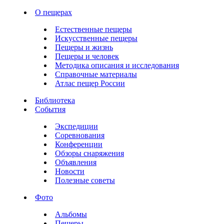
О пещерах
Естественные пещеры
Искусственные пещеры
Пещеры и жизнь
Пещеры и человек
Методика описания и исследования
Справочные материалы
Атлас пещер России
Библиотека
События
Экспедиции
Соревнования
Конференции
Обзоры снаряжения
Объявления
Новости
Полезные советы
Фото
Альбомы
Пещеры