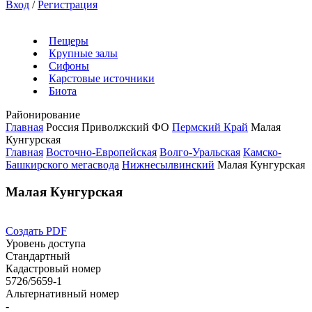
Вход
/
Регистрация
Пещеры
Крупные залы
Сифоны
Карстовые источники
Биота
Районирование
Главная
Россия
Приволжский ФО
Пермский Край
Малая
Кунгурская
Главная
Восточно-Европейская
Волго-Уральская
Камско-
Башкирского мегасвода
Нижнесылвинский
Малая Кунгурская
Малая Кунгурская
Создать PDF
Уровень доступа
Стандартный
Кадастровый номер
5726/5659-1
Альтернативный номер
-