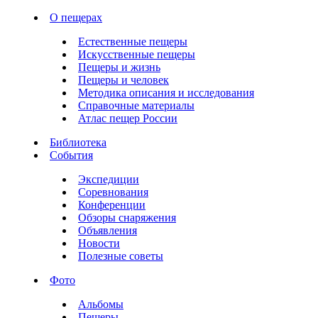
О пещерах
Естественные пещеры
Искусственные пещеры
Пещеры и жизнь
Пещеры и человек
Методика описания и исследования
Справочные материалы
Атлас пещер России
Библиотека
События
Экспедиции
Соревнования
Конференции
Обзоры снаряжения
Объявления
Новости
Полезные советы
Фото
Альбомы
Пещеры