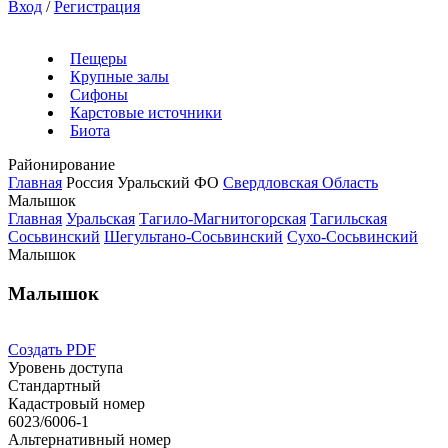
Вход
/
Регистрация
Пещеры
Крупные залы
Сифоны
Карстовые источники
Биота
Районирование
Главная
Россия
Уральский ФО
Свердловская Область
Малышок
Главная
Уральская
Тагило-Магнитогорская
Тагильская
Сосьвинский
Шегультано-Сосьвинский
Сухо-Сосьвинский
Малышок
Малышок
Создать PDF
Уровень доступа
Стандартный
Кадастровый номер
6023/6006-1
Альтернативный номер