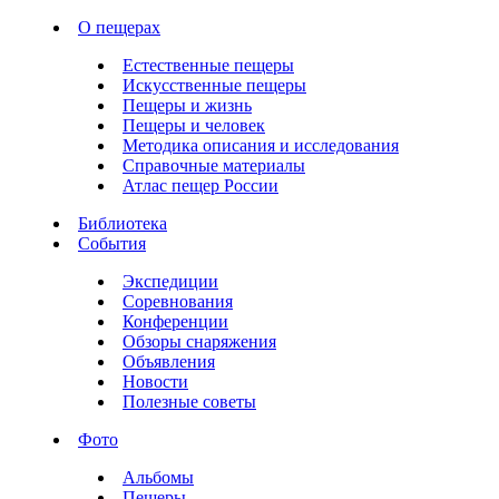
О пещерах
Естественные пещеры
Искусственные пещеры
Пещеры и жизнь
Пещеры и человек
Методика описания и исследования
Справочные материалы
Атлас пещер России
Библиотека
События
Экспедиции
Соревнования
Конференции
Обзоры снаряжения
Объявления
Новости
Полезные советы
Фото
Альбомы
Пещеры