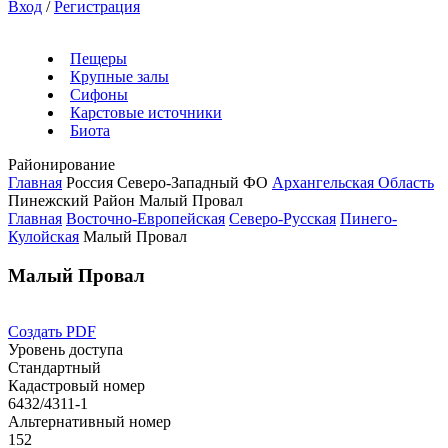
Вход
/
Регистрация
Пещеры
Крупные залы
Сифоны
Карстовые источники
Биота
Районирование
Главная
Россия
Северо-Западный ФО
Архангельская Область
Пинежский Район
Малый Провал
Главная
Восточно-Европейская
Северо-Русская
Пинего-
Кулойская
Малый Провал
Малый Провал
Создать PDF
Уровень доступа
Стандартный
Кадастровый номер
6432/4311-1
Альтернативный номер
152