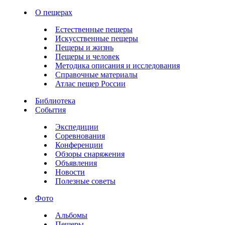
О пещерах
Естественные пещеры
Искусственные пещеры
Пещеры и жизнь
Пещеры и человек
Методика описания и исследования
Справочные материалы
Атлас пещер России
Библиотека
События
Экспедиции
Соревнования
Конференции
Обзоры снаряжения
Объявления
Новости
Полезные советы
Фото
Альбомы
Пещеры