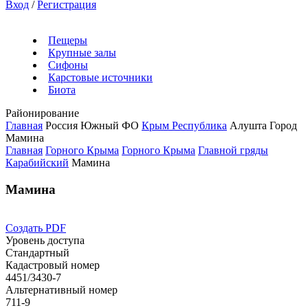
Вход
/
Регистрация
Пещеры
Крупные залы
Сифоны
Карстовые источники
Биота
Районирование
Главная
Россия
Южный ФО
Крым Республика
Алушта Город
Мамина
Главная
Горного Крыма
Горного Крыма
Главной гряды
Карабийский
Мамина
Мамина
Создать PDF
Уровень доступа
Стандартный
Кадастровый номер
4451/3430-7
Альтернативный номер
711-9