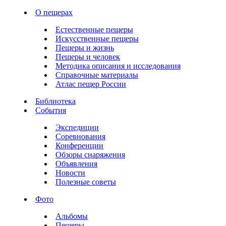
О пещерах
Естественные пещеры
Искусственные пещеры
Пещеры и жизнь
Пещеры и человек
Методика описания и исследования
Справочные материалы
Атлас пещер России
Библиотека
События
Экспедиции
Соревнования
Конференции
Обзоры снаряжения
Объявления
Новости
Полезные советы
Фото
Альбомы
Пещеры