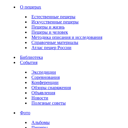
О пещерах
Естественные пещеры
Искусственные пещеры
Пещеры и жизнь
Пещеры и человек
Методика описания и исследования
Справочные материалы
Атлас пещер России
Библиотека
События
Экспедиции
Соревнования
Конференции
Обзоры снаряжения
Объявления
Новости
Полезные советы
Фото
Альбомы
Пещеры