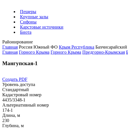
Пещеры
Крупные залы
Сифоны
Карстовые источники
Биота
Районирование
Главная
Россия
Южный ФО
Крым Республика
Бахчисарайский
Главная
Горного Крыма
Горного Крыма
Предгорно-Крымская
Мангупская-1
Создать PDF
Уровень доступа
Стандартный
Кадастровый номер
4435/3348-1
Альтернативный номер
174-1
Длина, м
230
Глубина, м