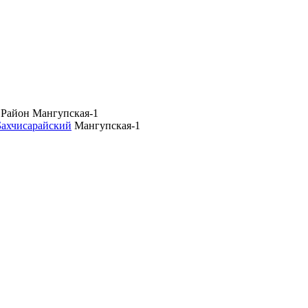
 Район
Мангупская-1
Бахчисарайский
Мангупская-1