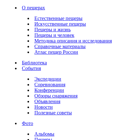
О пещерах
Естественные пещеры
Искусственные пещеры
Пещеры и жизнь
Пещеры и человек
Методика описания и исследования
Справочные материалы
Атлас пещер России
Библиотека
События
Экспедиции
Соревнования
Конференции
Обзоры снаряжения
Объявления
Новости
Полезные советы
Фото
Альбомы
Пещеры