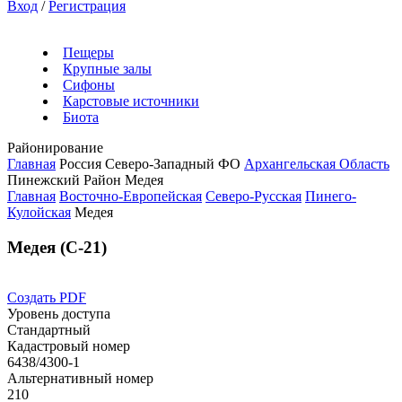
Вход
/
Регистрация
Пещеры
Крупные залы
Сифоны
Карстовые источники
Биота
Районирование
Главная
Россия
Северо-Западный ФО
Архангельская Область
Пинежский Район
Медея
Главная
Восточно-Европейская
Северо-Русская
Пинего-
Кулойская
Медея
Медея (С-21)
Создать PDF
Уровень доступа
Стандартный
Кадастровый номер
6438/4300-1
Альтернативный номер
210