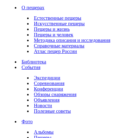
О пещерах
Естественные пещеры
Искусственные пещеры
Пещеры и жизнь
Пещеры и человек
Методика описания и исследования
Справочные материалы
Атлас пещер России
Библиотека
События
Экспедиции
Соревнования
Конференции
Обзоры снаряжения
Объявления
Новости
Полезные советы
Фото
Альбомы
Пещеры