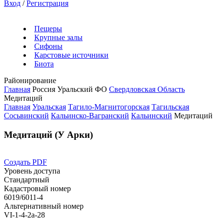
Вход
/
Регистрация
Пещеры
Крупные залы
Сифоны
Карстовые источники
Биота
Районирование
Главная
Россия
Уральский ФО
Свердловская Область
Медитаций
Главная
Уральская
Тагило-Магнитогорская
Тагильская
Сосьвинский
Кальинско-Вагранский
Кальинский
Медитаций
Медитаций (У Арки)
Создать PDF
Уровень доступа
Стандартный
Кадастровый номер
6019/6011-4
Альтернативный номер
VI-1-4-2а-28