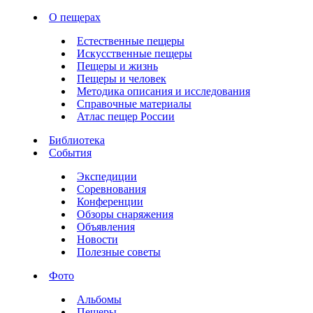
О пещерах
Естественные пещеры
Искусственные пещеры
Пещеры и жизнь
Пещеры и человек
Методика описания и исследования
Справочные материалы
Атлас пещер России
Библиотека
События
Экспедиции
Соревнования
Конференции
Обзоры снаряжения
Объявления
Новости
Полезные советы
Фото
Альбомы
Пещеры