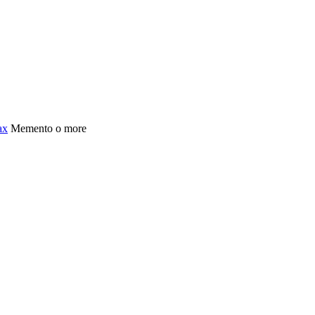
ах
Mementо o more