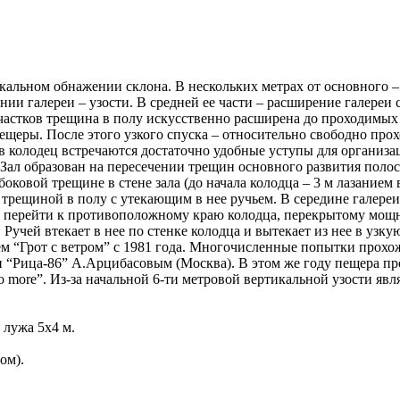
кальном обнажении склона. В нескольких метрах от основного – 
чании галереи – узости. В средней ее части – расширение галер
участков трещина в полу искусственно расширена до проходимых
еры. После этого узкого спуска – относительно свободно прохо
 колодец встречаются достаточно удобные уступы для организац
). Зал образован на пересечении трещин основного развития пол
овой трещине в стене зала (до начала колодца – 3 м лазанием вве
 трещиной в полу с утекающим в нее ручьем. В середине галереи
но перейти к противоположному краю колодца, перекрытому мощ
 Ручей втекает в нее по стенке колодца и вытекает из нее в у
м “Грот с ветром” с 1981 года. Многочисленные попытки прохож
и “Рица-86” А.Арцибасовым (Москва). В этом же году пещера пр
o more”. Из-за начальной 6-ти метровой вертикальной узости яв
 лужа 5x4 м.
ом).