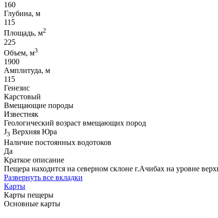
160
Глубина, м
115
2
Площадь, м
225
3
Объем, м
1900
Амплитуда, м
115
Генезис
Карстовый
Вмещающие породы
Известняк
Геологический возраст вмещающих пород
J
Верхняя Юра
3
Наличие постоянных водотоков
Да
Краткое описание
Пещера находится на северном склоне г.Ачибах на уровне вер
Развернуть все вкладки
Карты
Карты пещеры
Основные карты