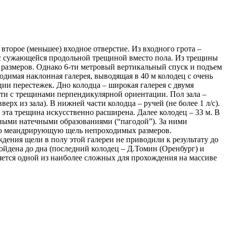
второе (меньшее) входное отверстие. Из входного грота –
еи с сужающейся продольной трещиной вместо пола. Из трещины
 размеров. Однако 6-ти метровый вертикальный спуск и подъем
димая наклонная галерея, выводящая в 40 м колодец с очень
ии перестежек. Дно колодца – широкая галерея с двумя
ости с трещинами перпендикулярной ориентации. Пол зала –
рх из зала). В нижней части колодца – ручей (не более 1 л/с).
 эта трещина искусственно расширена. Далее колодец – 33 м. В
ными натечными образованиями (“пагодой”). За ними
зкую меандрирующую щель непроходимых размеров.
дения щели в полу этой галереи не приводили к результату до
ойдена до дна (последний колодец – Д.Томин (Оренбург) и
ляется одной из наиболее сложных для прохождения на массиве