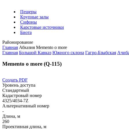
Пещеры
Крупные залы
Сифоны
Карстовые источники
Биота
Районирование
Главная
Абхазия
Mementо o more
Главная
Большой Кавказ
Южного склона
Гагро-Бзыбская
Ачиб
Mementо o more (Q-115)
Создать PDF
Уровень доступа
Стандартный
Кадастровый номер
4325/4034-7Z
Альтернативный номер
-
Длина, м
260
Проективная длина, м