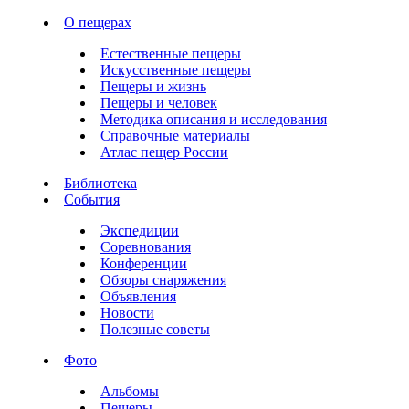
О пещерах
Естественные пещеры
Искусственные пещеры
Пещеры и жизнь
Пещеры и человек
Методика описания и исследования
Справочные материалы
Атлас пещер России
Библиотека
События
Экспедиции
Соревнования
Конференции
Обзоры снаряжения
Объявления
Новости
Полезные советы
Фото
Альбомы
Пещеры