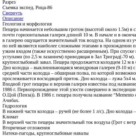
Разрез
Съемка экспед. Рица-86
Свернуть
Описание
Геология и морфология
Пещера начинается небольшим гротом (высотой около 1.5м) в с
почти горизонтальная галерея длиной 10 м. В начале и в окон
в галерею ощущается значительный ток воздуха. На одном из 
по ней являются наиболее сложными этапами в прохождении пещ
узким входом (также искусственно расширенным). При спуске в
уступами (по 2,5 м лазанием) приводящая в Зал Триград(-70 м
крупноглыбовый завал. Пещера продолжается колодцем 12 м в бок
Дно колодца – выклинивающаяся меандровая галерея (9-10 м) с
средней части колодца – обширная полка, по которой возмож
прослеживается восходящий приток. Дно колодца – лужа 5x4 м.
Входной грот пещеры и верхняя галерея известны под название
1986 г. Первопрохождение этой узости совершено в экспедици
О.Цой (Пенза)). В 1986 г. пещера получила название “Memento 
Ачибах.
Гидрология
В нижней части колодца – ручей (не более 1 л/с). Дно колодца –
Климат
В верхней части пещеры значительный ток воздуха (Грот с ветр
Вторичные отложения
Натеки-пагоды, крупноглыбовые навалы