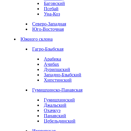
Баговский
Псебай
Уна-Коз
Северо-Западная
Юго-Восточная
Южного склона
Гагро-Бзыбская
Арабика
Ачибах
Дурипшский
Западно-Бзыбский
Хипстинский
Гумишхинско-Панавская
Гумишхинский
Джальский
Охачкуэ
Панавский
Цебельдинский
Имеретская