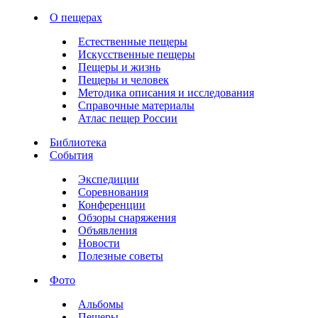
О пещерах
Естественные пещеры
Искусственные пещеры
Пещеры и жизнь
Пещеры и человек
Методика описания и исследования
Справочные материалы
Атлас пещер России
Библиотека
События
Экспедиции
Соревнования
Конференции
Обзоры снаряжения
Объявления
Новости
Полезные советы
Фото
Альбомы
Пещеры