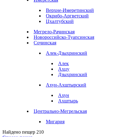
Верхне-Имеретинский
Окрибо-Аргветский
Цхалтубский
Мегрело-Рачинская
Новороссийско-Туапсинская
Сочинская
Алек-Дзыхринский
Алек
Ахцу
Дзыхринский
Ахун-Ахштырский
Ахун
Ахштырь
Центрально-Мегрельская
Мигария
Найдено пещер
210