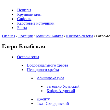
Пещеры
Крупные залы
Сифоны
Карстовые источники
Биота
Главная
/
Локация
/
Большой Кавказ
/
Южного склона
/
Гагро-Б
Гагро-Бзыбская
Осевой зоны
Водораздельного хребта
Передового хребта
Абишира-Ахуба
Загедано-Урупский
Кяфар-Агурский
Дженту
Тхач-Скирдинский