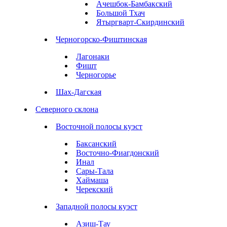
Ачешбок-Бамбакский
Большой Тхач
Ятыргварт-Скирдинский
Черногорско-Фиштинская
Лагонаки
Фишт
Черногорье
Шах-Дагская
Северного склона
Восточной полосы куэст
Баксанский
Восточно-Фиагдонский
Инал
Сары-Тала
Хаймаша
Черекский
Западной полосы куэст
Азиш-Тау