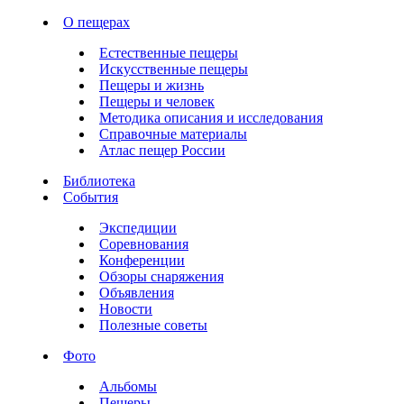
О пещерах
Естественные пещеры
Искусственные пещеры
Пещеры и жизнь
Пещеры и человек
Методика описания и исследования
Справочные материалы
Атлас пещер России
Библиотека
События
Экспедиции
Соревнования
Конференции
Обзоры снаряжения
Объявления
Новости
Полезные советы
Фото
Альбомы
Пещеры