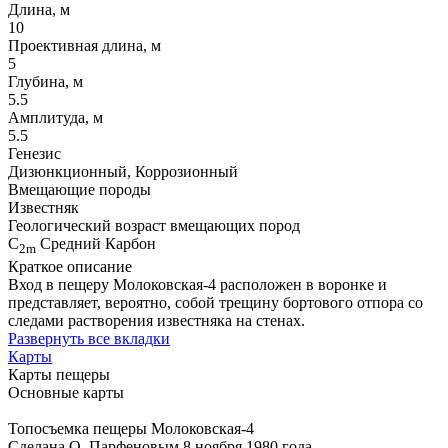
Длина, м
10
Проективная длина, м
5
Глубина, м
5.5
Амплитуда, м
5.5
Генезис
Дизюнкционный, Коррозионный
Вмещающие породы
Известняк
Геологический возраст вмещающих пород
С
Средний Карбон
2m
Краткое описание
Вход в пещеру Молоковская-4 расположен в воронке и
представляет, вероятно, собой трещину бортового отпора со
следами растворения известняка на стенах.
Развернуть все вкладки
Карты
Карты пещеры
Основные карты
Топосъемка пещеры Молоковская-4
Сделана О. Парфеновым 8 ноября 1980 года.