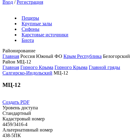
Вход
/
Регистрация
Пещеры
Крупные залы
Сифоны
Карстовые источники
Биота
Районирование
Главная
Россия
Южный ФО
Крым Республика
Белогорский
Район
МЦ-12
Главная
Горного Крыма
Горного Крыма
Главной гряды
Салгирско-Индольский
МЦ-12
МЦ-12
Создать PDF
Уровень доступа
Стандартный
Кадастровый номер
4459/3416-4
Альтернативный номер
438-5ПК