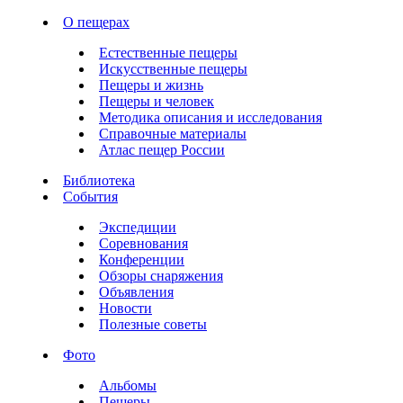
О пещерах
Естественные пещеры
Искусственные пещеры
Пещеры и жизнь
Пещеры и человек
Методика описания и исследования
Справочные материалы
Атлас пещер России
Библиотека
События
Экспедиции
Соревнования
Конференции
Обзоры снаряжения
Объявления
Новости
Полезные советы
Фото
Альбомы
Пещеры