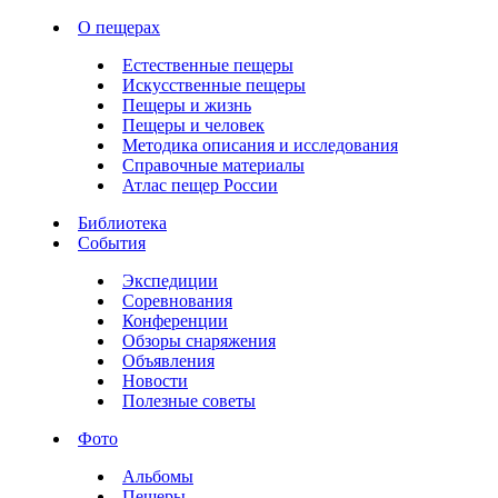
О пещерах
Естественные пещеры
Искусственные пещеры
Пещеры и жизнь
Пещеры и человек
Методика описания и исследования
Справочные материалы
Атлас пещер России
Библиотека
События
Экспедиции
Соревнования
Конференции
Обзоры снаряжения
Объявления
Новости
Полезные советы
Фото
Альбомы
Пещеры