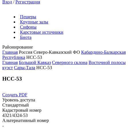
Вход
/
Регистрация
Пещеры
Крупные залы
Сифоны
Карстовые источники
Биота
Районирование
Главная
Россия
Северо-Кавказский ФО
Кабардино-Балкарская
Республика
НСС-53
Главная
Большой Кавказ
Северного склона
Восточной полосы
куэст
Сары-Тала
НСС-53
НСС-53
Создать PDF
Уровень доступа
Стандартный
Кадастровый номер
4321/4324-53
Альтернативный номер
-