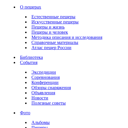
О пещерах
Естественные пещеры
Искусственные пещеры
Пещеры и жизнь
Пещеры и человек
Методика описания и исследования
Справочные материалы
Атлас пещер России
Библиотека
События
Экспедиции
Соревнования
Конференции
Обзоры снаряжения
Объявления
Новости
Полезные советы
Фото
Альбомы
Пещеры