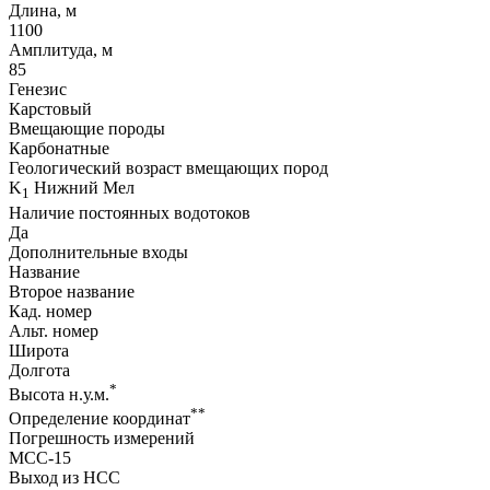
Длина, м
1100
Амплитуда, м
85
Генезис
Карстовый
Вмещающие породы
Карбонатные
Геологический возраст вмещающих пород
K
Нижний Мел
1
Наличие постоянных водотоков
Да
Дополнительные входы
Название
Второе название
Кад. номер
Альт. номер
Широта
Долгота
*
Высота н.у.м.
**
Определение координат
Погрешность измерений
МСС-15
Выход из НСС