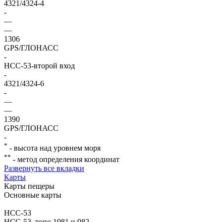
4321/4324-4
-
—
—
1306
GPS/ГЛОНАСС
-
НСС-53-второй вход
-
4321/4324-6
-
—
—
1390
GPS/ГЛОНАСС
-
*
- высота над уровнем моря
**
- метод определения координат
Развернуть все вкладки
Карты
Карты пещеры
Основные карты
НСС-53
НСС-53, топо 1981 и 982