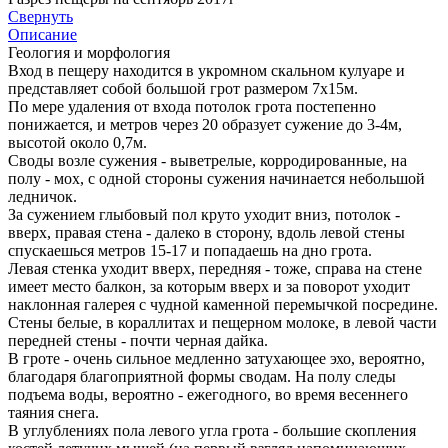
Свернуть
Описание
Геология и морфология
Вход в пещеру находится в укромном скальном кулуаре и
представляет собой большой грот размером 7х15м.
По мере удаления от входа потолок грота постепенно
понижается, и метров через 20 образует сужение до 3-4м,
высотой около 0,7м.
Своды возле сужения - выветрелые, корродированные, на
полу - мох, с одной стороны сужения начинается небольшой
ледничок.
За сужением глыбовый пол круто уходит вниз, потолок -
вверх, правая стена - далеко в сторону, вдоль левой стены
спускаешься метров 15-17 и попадаешь на дно грота.
Левая стенка уходит вверх, передняя - тоже, справа на стене
имеет место балкон, за которым вверх и за поворот уходит
наклонная галерея с чудной каменной перемычкой посредине.
Стены белые, в кораллитах и пещерном молоке, в левой части
передней стены - почти черная дайка.
В гроте - очень сильное медленно затухающее эхо, вероятно,
благодаря благоприятной формы сводам. На полу следы
подъема воды, вероятно - ежегодного, во время весеннего
таяния снега.
В углублениях пола левого угла грота - большие скопления