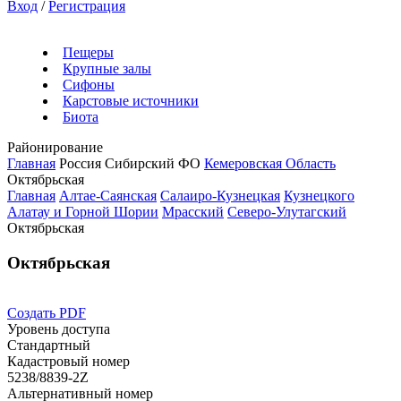
Вход
/
Регистрация
Пещеры
Крупные залы
Сифоны
Карстовые источники
Биота
Районирование
Главная
Россия
Сибирский ФО
Кемеровская Область
Октябрьская
Главная
Алтае-Саянская
Салаиро-Кузнецкая
Кузнецкого
Алатау и Горной Шории
Мрасский
Северо-Улутагский
Октябрьская
Октябрьская
Создать PDF
Уровень доступа
Стандартный
Кадастровый номер
5238/8839-2Z
Альтернативный номер