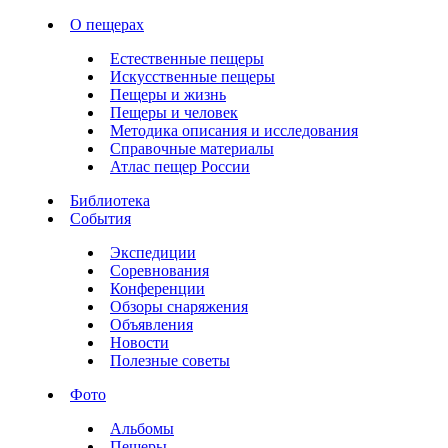
О пещерах
Естественные пещеры
Искусственные пещеры
Пещеры и жизнь
Пещеры и человек
Методика описания и исследования
Справочные материалы
Атлас пещер России
Библиотека
События
Экспедиции
Соревнования
Конференции
Обзоры снаряжения
Объявления
Новости
Полезные советы
Фото
Альбомы
Пещеры