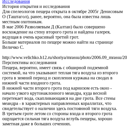
Исследования
История открытия и исследования
Для спелеологов пещера открыта в октябре 2005г Денисовым
О (Таштагол), ранее, вероятно, она была известна лишь
местным охотникам.
В мае 2006 Разволяевым Д (Калтан) было совершено
восхождение на стену второго грота и найдена галерея,
ведущая в очень красивый третий грот.
Больше материалов по пещере можно найти на странице
Величко С.
http://www.velichko.h12.ru/shoriya/mrassu/photo/2006.09_mrassu/2
Перспективы исследования
Пещера, вероятно, имеет связь с обширной подземной
системой, на что указывают теплая тяга воздуха из второго
грота в зимний период и скопления куржака на сводах в
нижней части входного грота.
В нижней части второго грота под карнизом есть окно -
начало узкого крутонаклонного меандра, куда весной
перетекает вода, скапливающаяся на дне грота. Все стены
меандра - в характерных направленных кораллитах, что
свидетельствует о наличии здесь постоянной тяги воздуха.
В третьем гроте летом со стороны входа и второго грота
ощущается сильная тяга воздуха вглубь пещеры, хорошо
заметная даже в больших сечениях.