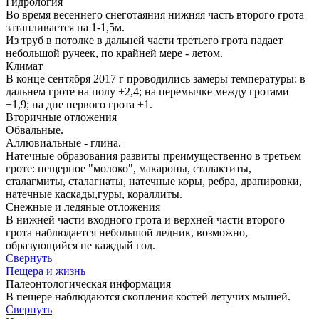
Гидрология
Во время весеннего снеготаяния нижняя часть второго грота
затапливается на 1-1,5м.
Из труб в потолке в дальней части третьего грота падает
небольшой ручеек, по крайней мере - летом.
Климат
В конце сентября 2017 г проводились замеры температуры: в
дальнем гроте на полу +2,4; на перемычке между гротами
+1,9; на дне первого грота +1.
Вторичные отложения
Обвальные.
Аллювиальные - глина.
Натечные образования развиты преимущественно в третьем
гроте: пещерное "молоко", макароны, сталактиты,
сталагмиты, сталагнаты, натечные коры, ребра, драпировки,
натечные каскады,гуры, кораллиты.
Снежные и ледяные отложения
В нижней части входного грота и верхней части второго
грота наблюдается небольшой ледник, возможно,
образующийся не каждый год.
Свернуть
Пещера и жизнь
Палеонтологическая информация
В пещере наблюдаются скопления костей летучих мышей.
Свернуть