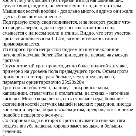
костей летучих мышей (на первый взгляд напоминающих
сухую хвою), видимо, переотложенных водным потоком.
Мышиных костей вообще - довольно много, видимо они жили
здесь в большом количестве.
Под правую стену свод понижается, и за поворот уходит что-
то вроде галереи, однако через несколько метров свод
смыкается с наносом земли и глины. Видно, что этот участок
грота затапливается на 1-1,5м, зимой, возможно, глина
промораживается.
Из второго грота непростой подъем по крутонаклонной
натечной катушке более 20м приводит на перемычку между
гротами.
Спуск в третий грот происходит по более пологой катушке,
примерно на уровень пола предыдущего грота. Объем грота
примерно в полтора раза больше, чем у предыдущего,
параметры ориентировочно 25х20х20м.
Грот сильно обнатечен, на полу – покровные коры,
капельники, сталагмиты и сталагнаты, на стенах – натечные
каскады. Много кораллитов, есть гуровые озера, большие
скопления костей летучих мышей и мелких грызунов, иногда
косточки и черепа, обрастая кальцитом, превращаются в некое
подобие пещерного жемчуга.
Со стороны входа и второго грота ощущается сильная тяга
воздуха вглубь пещеры, хорошо заметная даже в больших
сечениях.