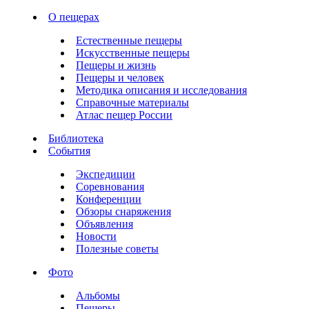
О пещерах
Естественные пещеры
Искусственные пещеры
Пещеры и жизнь
Пещеры и человек
Методика описания и исследования
Справочные материалы
Атлас пещер России
Библиотека
События
Экспедиции
Соревнования
Конференции
Обзоры снаряжения
Объявления
Новости
Полезные советы
Фото
Альбомы
Пещеры