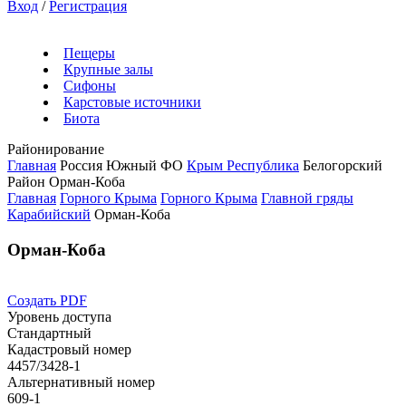
Вход
/
Регистрация
Пещеры
Крупные залы
Сифоны
Карстовые источники
Биота
Районирование
Главная
Россия
Южный ФО
Крым Республика
Белогорский
Район
Орман-Коба
Главная
Горного Крыма
Горного Крыма
Главной гряды
Карабийский
Орман-Коба
Орман-Коба
Создать PDF
Уровень доступа
Стандартный
Кадастровый номер
4457/3428-1
Альтернативный номер
609-1