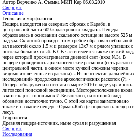
Автор Верченко А. Съемка МИП Кар 06.03.2010
Свернуть
Описание
Геология и морфология
Пещера находится на северных сбросах с Караби, в
центральной части 609-кадастрового квадрата. Пещера
образовалась в основании скального останца на высоте 525 м
над у.м. Сквозной проход в этом гребне образовал небольшой
зал высотой около 1.5 м и размером 13х7 м с рядом упавших с
потолка больших глыб. В СВ части имеется также низкий ход,
через который просматривается дневной свет (вход №3). В
пещере проводились археологические раскопки (есть раскоп в
центральной части, в одном месте кучкой сложены черепки,
видимо извлеченные из раскопа). - Из перспектив дальнейших
исследований- продолжение археологических раскопок (?). -
Пещера обнаружена и отснята в марте 2010 в ходе украинско-
литовской поисковой экспедиции. Месторасположение входа
взято с карты топонимов И.Белянского, на которой вход
обозначен достаточно точно. С этой же карты заимствовано
также и название пещеры: Орман-Коба (с тюркского- пещера в
лесу).
Гидрология
Древняя пещера-источник, ныне сухая и разрушенная
Свернуть
Исследования