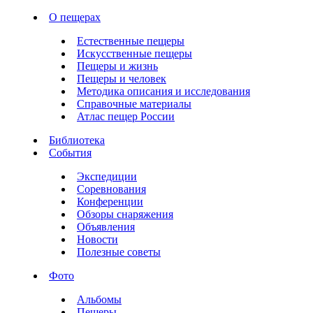
О пещерах
Естественные пещеры
Искусственные пещеры
Пещеры и жизнь
Пещеры и человек
Методика описания и исследования
Справочные материалы
Атлас пещер России
Библиотека
События
Экспедиции
Соревнования
Конференции
Обзоры снаряжения
Объявления
Новости
Полезные советы
Фото
Альбомы
Пещеры