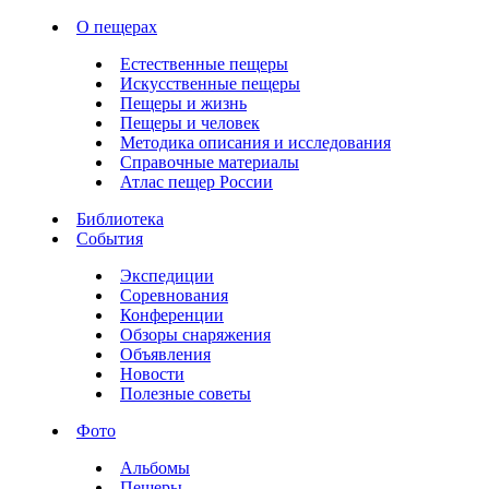
О пещерах
Естественные пещеры
Искусственные пещеры
Пещеры и жизнь
Пещеры и человек
Методика описания и исследования
Справочные материалы
Атлас пещер России
Библиотека
События
Экспедиции
Соревнования
Конференции
Обзоры снаряжения
Объявления
Новости
Полезные советы
Фото
Альбомы
Пещеры