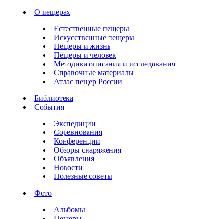
О пещерах
Естественные пещеры
Искусственные пещеры
Пещеры и жизнь
Пещеры и человек
Методика описания и исследования
Справочные материалы
Атлас пещер России
Библиотека
События
Экспедиции
Соревнования
Конференции
Обзоры снаряжения
Объявления
Новости
Полезные советы
Фото
Альбомы
Пещеры