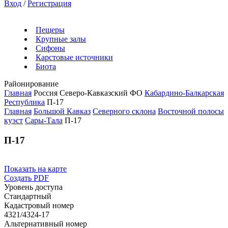
Вход
/
Регистрация
Пещеры
Крупные залы
Сифоны
Карстовые источники
Биота
Районирование
Главная
Россия
Северо-Кавказский ФО
Кабардино-Балкарская
Республика
П-17
Главная
Большой Кавказ
Северного склона
Восточной полосы
куэст
Сары-Тала
П-17
П-17
Показать на карте
Создать PDF
Уровень доступа
Стандартный
Кадастровый номер
4321/4324-17
Альтернативный номер