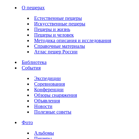
О пещерах
Естественные пещеры
Искусственные пещеры
Пещеры и жизнь
Пещеры и человек
Методика описания и исследования
Справочные материалы
Атлас пещер России
Библиотека
События
Экспедиции
Соревнования
Конференции
Обзоры снаряжения
Объявления
Новости
Полезные советы
Фото
Альбомы
Пещеры