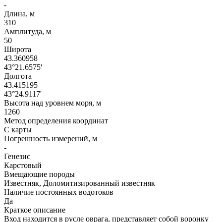
-
Длина, м
310
Амплитуда, м
50
Широта
43.360958
43°21.6575'
Долгота
43.415195
43°24.9117'
Высота над уровнем моря, м
1260
Метод определения координат
С карты
Погрешность измерений, м
-
Генезис
Карстовый
Вмещающие породы
Известняк, Доломитизированный известняк
Наличие постоянных водотоков
Да
Краткое описание
Вход находится в русле оврага, представляет собой воронку