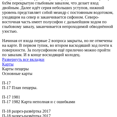
6х9м перекрытую глыбовым завалом, что делает вход
двойным. Далее идёт серия небольших уступов, нижний
уровень представляет собой меандр с постоянным водотоком,
уходящим на север и заканчивается сифоном. Северо-
восточная часть имеет полусифон с дальнейшим ходом по
глыбовому завалу, заканчивается непроходимой обводнённой
узостью.
Начиная от входа первые 2 вопроса закрыты, но не отмечены
на карте. В первом тупик, во втором васходяший ход почти к
поверхности. За полусифоном ещё прилично можно пройти
по завалам. И в конце восходящий колодец.
Развернуть все вкладки
Карты
Карты пещеры
Основные карты
П-17
П-17 План пещеры.
П-17 1981
П-17 1982 Карта неполная и с ошибками
П-18 разрез-развёртка 2017
П-18 разрез-развёртка 2017