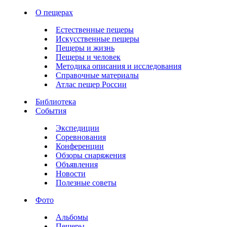
О пещерах
Естественные пещеры
Искусственные пещеры
Пещеры и жизнь
Пещеры и человек
Методика описания и исследования
Справочные материалы
Атлас пещер России
Библиотека
События
Экспедиции
Соревнования
Конференции
Обзоры снаряжения
Объявления
Новости
Полезные советы
Фото
Альбомы
Пещеры