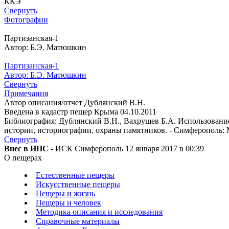
ККЭ
Свернуть
Фотографии
Партизанская-1
Автор: Б.Э. Матюшкин
Партизанская-1
Автор: Б.Э. Матюшкин
Свернуть
Примечания
Автор описания/отчет Дублянский В.Н.
Введена в кадастр пещер Крыма 04.10.2011
Библиография: Дублянский В.Н., Вахрушев Б.А. Использование
истории, историографии, охраны памятников. - Симферополь: МТ
Свернуть
Внес в ИПС
- ИСК Симферополь 12 января 2017 в 00:39
О пещерах
Естественные пещеры
Искусственные пещеры
Пещеры и жизнь
Пещеры и человек
Методика описания и исследования
Справочные материалы