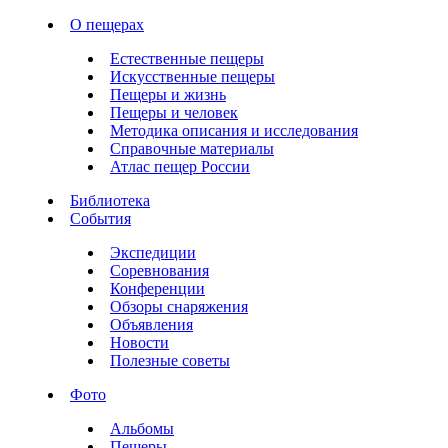
О пещерах
Естественные пещеры
Искусственные пещеры
Пещеры и жизнь
Пещеры и человек
Методика описания и исследования
Справочные материалы
Атлас пещер России
Библиотека
События
Экспедиции
Соревнования
Конференции
Обзоры снаряжения
Объявления
Новости
Полезные советы
Фото
Альбомы
Пещеры