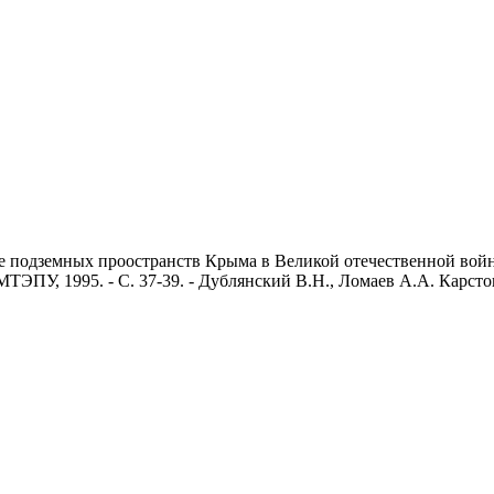
 подземных проостранств Крыма в Великой отечественной войне
ЭПУ, 1995. - С. 37-39. - Дублянский В.Н., Ломаев А.А. Карстовы