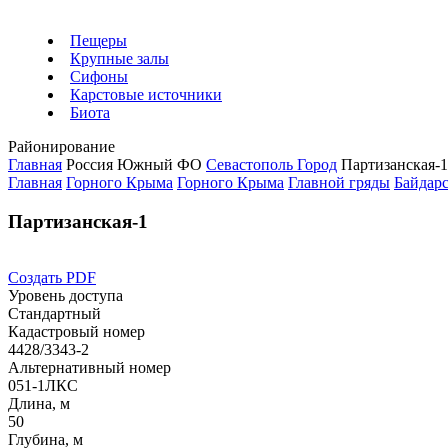
Пещеры
Крупные залы
Сифоны
Карстовые источники
Биота
Районирование
Главная
Россия
Южный ФО
Севастополь Город
Партизанская-1
Главная
Горного Крыма
Горного Крыма
Главной гряды
Байдар
Партизанская-1
Создать PDF
Уровень доступа
Стандартный
Кадастровый номер
4428/3343-2
Альтернативный номер
051-1ЛКС
Длина, м
50
Глубина, м