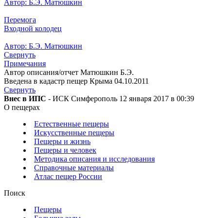
Автор: Б.Э. Матюшкин
Перемога
Входной колодец
Автор: Б.Э. Матюшкин
Свернуть
Примечания
Автор описания/отчет Матюшкин Б.Э.
Введена в кадастр пещер Крыма 04.10.2011
Свернуть
Внес в ИПС
- ИСК Симферополь 12 января 2017 в 00:39
О пещерах
Естественные пещеры
Искусственные пещеры
Пещеры и жизнь
Пещеры и человек
Методика описания и исследования
Справочные материалы
Атлас пещер России
Поиск
Пещеры