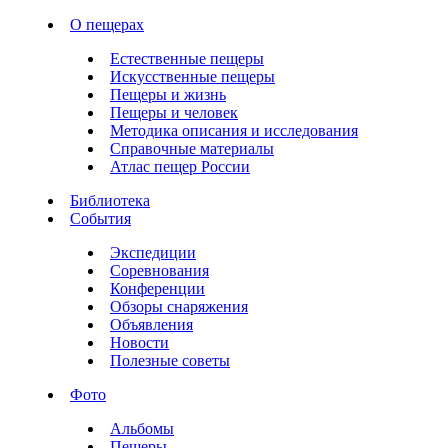
О пещерах
Естественные пещеры
Искусственные пещеры
Пещеры и жизнь
Пещеры и человек
Методика описания и исследования
Справочные материалы
Атлас пещер России
Библиотека
События
Экспедиции
Соревнования
Конференции
Обзоры снаряжения
Объявления
Новости
Полезные советы
Фото
Альбомы
Пещеры