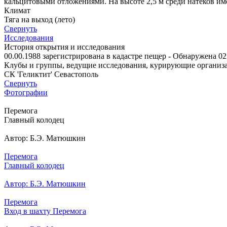
кальцитовыми отложениями. На высоте 2,5 м среди натеков име
Климат
Тяга на выход (лето)
Свернуть
Исследования
История открытия и исследования
00.00.1988 зарегистрирована в кадастре пещер - Обнаружена 02.
Клубы и группы, ведущие исследования, курирующие организ
СК 'Геликтит' Севастополь
Свернуть
Фотографии
Перемога
Главный колодец
Автор: Б.Э. Матюшкин
Перемога
Главный колодец
Автор: Б.Э. Матюшкин
Перемога
Вход в шахту Перемога