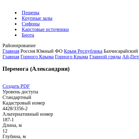
Пещеры
Крупные залы
Сифоны
Карстовые источники
Биота
Районирование
Главная
Россия
Южный ФО
Крым Республика
Бахчисарайский
Главная
Горного Крыма
Горного Крыма
Главной гряды
Ай-Пет
Перемога (Александрия)
Создать PDF
Уровень доступа
Стандартный
Кадастровый номер
4428/3356-2
Альтернативный номер
187-1
Длина, м
12
Глубина, м