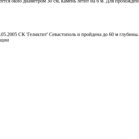
ется окно диаметром 30 см, камень летит на 6 м. Для прохожде
05.2005 СК 'Геликтит' Севастополь и пройдена до 60 м глубины. 
ации