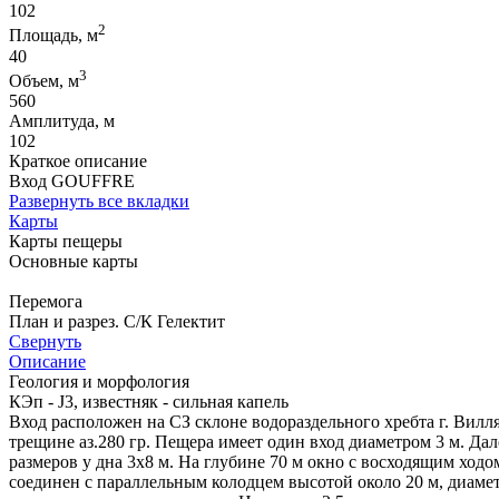
102
2
Площадь, м
40
3
Объем, м
560
Амплитуда, м
102
Краткое описание
Вход GOUFFRE
Развернуть все вкладки
Карты
Карты пещеры
Основные карты
Перемога
План и разрез. С/К Гелектит
Свернуть
Описание
Геология и морфология
КЭп - J3, известняк - сильная капель
Вход расположен на СЗ склоне водораздельного хребта г. Вилля
трещине аз.280 гр. Пещера имеет один вход диаметром 3 м. Дал
размеров у дна 3х8 м. На глубине 70 м окно с восходящим ход
соединен с параллельным колодцем высотой около 20 м, диаме