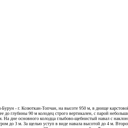
-Бурун - г. Козюткан-Топчан, на высоте 950 м, в днище карстов
ее до глубины 90 м колодец строго вертикален, с парой небольш
ом. На дне основного колодца глыбово-щебнистый навал с накло
тром до 3 м. За щелью уступ в виде навала высотой до 4 м. Вт