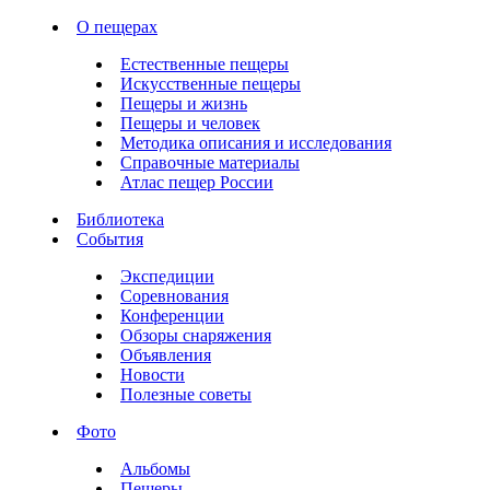
О пещерах
Естественные пещеры
Искусственные пещеры
Пещеры и жизнь
Пещеры и человек
Методика описания и исследования
Справочные материалы
Атлас пещер России
Библиотека
События
Экспедиции
Соревнования
Конференции
Обзоры снаряжения
Объявления
Новости
Полезные советы
Фото
Альбомы
Пещеры